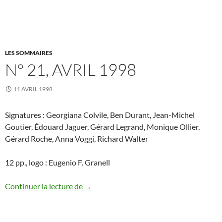
LES SOMMAIRES
N° 21, AVRIL 1998
11 AVRIL 1998
Signatures : Georgiana Colvile, Ben Durant, Jean-Michel
Goutier, Édouard Jaguer, Gérard Legrand, Monique Ollier,
Gérard Roche, Anna Voggi, Richard Walter
12 pp., logo : Eugenio F. Granell
N° 21, avril 1998
Continuer la lecture de
→