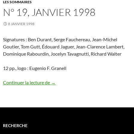
LES SOMMAIRES
N° 19, JANVIER 1998
8 JANVIER 1998
Signatures : Ben Durant, Serge Fauchereau, Jean-Michel
Goutier, Tom Gutt, Édouard Jaguer, Jean-Clarence Lambert,
Dominique Rabourdin, Jocelyn Tavagnutti, Richard Walter
12 pp., logo : Eugenio F. Granell
N° 19, janvier 1998
Continuer la lecture de
→
RECHERCHE