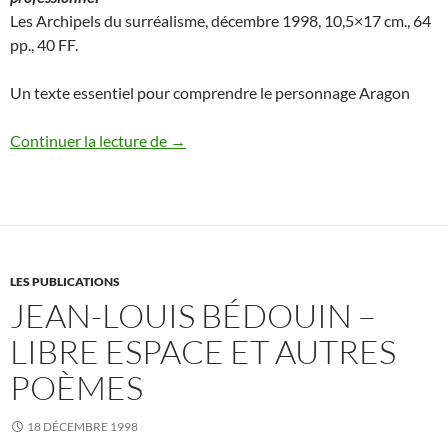
Les Archipels du surréalisme, décembre 1998, 10,5×17 cm., 64
pp., 40 FF.
Un texte essentiel pour comprendre le personnage Aragon
Jean Malaquais – Le nommé Louis Aragon 
Continuer la lecture de
→
LES PUBLICATIONS
JEAN-LOUIS BÉDOUIN –
LIBRE ESPACE ET AUTRES
POÈMES
18 DÉCEMBRE 1998