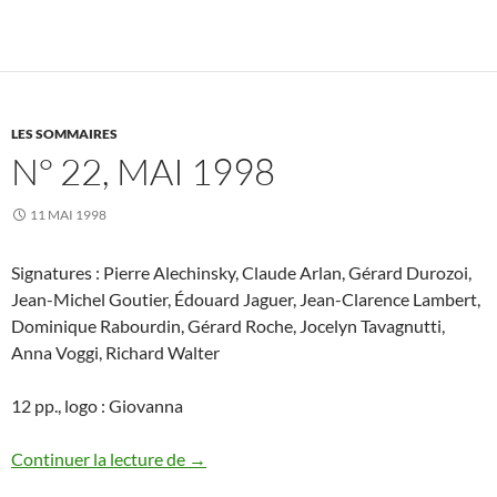
LES SOMMAIRES
N° 22, MAI 1998
11 MAI 1998
Signatures : Pierre Alechinsky, Claude Arlan, Gérard Durozoi,
Jean-Michel Goutier, Édouard Jaguer, Jean-Clarence Lambert,
Dominique Rabourdin, Gérard Roche, Jocelyn Tavagnutti,
Anna Voggi, Richard Walter
12 pp., logo : Giovanna
N° 22, mai 1998
Continuer la lecture de
→