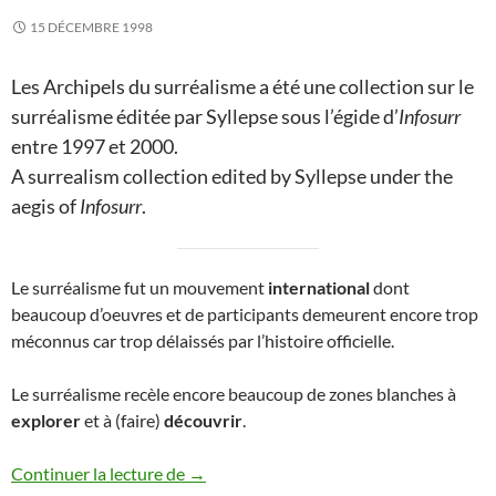
15 DÉCEMBRE 1998
Les Archipels du surréalisme a été une collection sur le
surréalisme éditée par Syllepse sous l’égide d’
Infosurr
entre 1997 et 2000.
A surrealism collection edited by Syllepse under the
aegis of
Infosurr
.
Le surréalisme fut un mouvement
international
dont
beaucoup d’oeuvres et de participants demeurent encore trop
méconnus car trop délaissés par l’histoire officielle.
Le surréalisme recèle encore beaucoup de zones blanches à
explorer
et à (faire)
découvrir
.
Les Archipels du surréalisme
Continuer la lecture de
→