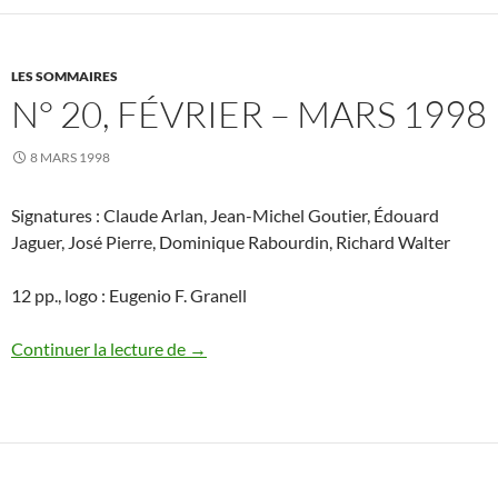
LES SOMMAIRES
N° 20, FÉVRIER – MARS 1998
8 MARS 1998
Signatures : Claude Arlan, Jean-Michel Goutier, Édouard
Jaguer, José Pierre, Dominique Rabourdin, Richard Walter
12 pp., logo : Eugenio F. Granell
N° 20, février – mars 1998
Continuer la lecture de
→