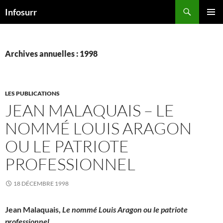
Aller
Recherche
Infosurr
au
MENU
contenu
PRINCI
Archives annuelles : 1998
LES PUBLICATIONS
JEAN MALAQUAIS – LE
NOMMÉ LOUIS ARAGON
OU LE PATRIOTE
PROFESSIONNEL
18 DÉCEMBRE 1998
Jean Malaquais,
Le nommé Louis Aragon ou le patriote
professionnel