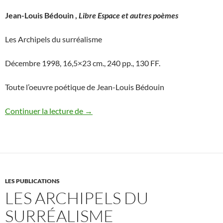
Jean-Louis Bédouin ,
Libre Espace et autres poèmes
Les Archipels du surréalisme
Décembre 1998, 16,5×23 cm., 240 pp., 130 FF.
Toute l’oeuvre poétique de Jean-Louis Bédouin
Jean-Louis Bédouin – Libre Espace et a
Continuer la lecture de
→
LES PUBLICATIONS
LES ARCHIPELS DU
SURRÉALISME