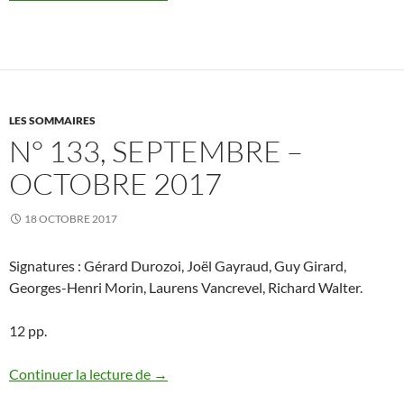
LES SOMMAIRES
N° 133, SEPTEMBRE –
OCTOBRE 2017
18 OCTOBRE 2017
Signatures : Gérard Durozoi, Joël Gayraud, Guy Girard,
Georges-Henri Morin, Laurens Vancrevel, Richard Walter.
12 pp.
N° 133, septembre – octobre 2017
Continuer la lecture de
→