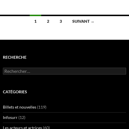
Navigation
1
2
3
SUIVANT →
des
articles
RECHERCHE
Rechercher :
CATÉGORIES
Billets et nouvelles
(119)
Infosurr
(12)
Les acteurs et actrices
(60)