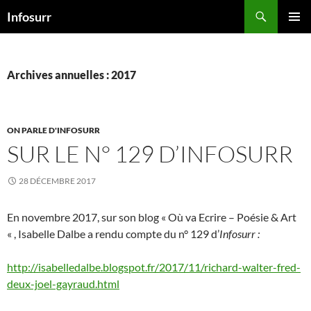
Aller
Recherche
Infosurr
au
MENU
contenu
PRINCI
Archives annuelles : 2017
ON PARLE D'INFOSURR
SUR LE N° 129 D’INFOSURR
28 DÉCEMBRE 2017
En novembre 2017, sur son blog « Où va Ecrire – Poésie & Art
« , Isabelle Dalbe a rendu compte du n° 129 d’
Infosurr :
http://isabelledalbe.blogspot.fr/2017/11/richard-walter-fred-
deux-joel-gayraud.html