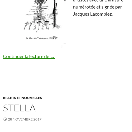
numérotée et signée par
Jacques Lacomblez.
Georges-Henri Morin & Jacques Lacomble
Continuer la lecture de
→
BILLETS ET NOUVELLES
STELLA
28 NOVEMBRE 2017