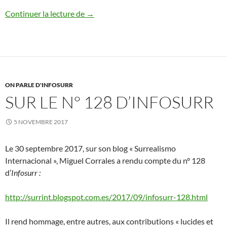
Sur Sarane Alexandrain
Continuer la lecture de
→
ON PARLE D'INFOSURR
SUR LE N° 128 D’INFOSURR
5 NOVEMBRE 2017
Le 30 septembre 2017, sur son blog « Surrealismo
Internacional », Miguel Corrales a rendu compte du n° 128
d’
Infosurr :
http://surrint.blogspot.com.es/2017/09/infosurr-128.html
Il rend hommage, entre autres, aux contributions « lucides et