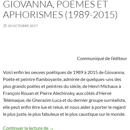
GIOVANNA, POÈMES ET
APHORISMES (1989-2015)
20 OCTOBRE 2017
Communiqué de l’éditeur
Voici enfin les oeuves poétiques de 1989 à 2015 de Giovanna.
Poète et peintre flamboyante, admirée de quelques-uns des
plus grands poètes et peintres du siècle, de Henri Michaux à
François Rouan et Pierre Alechinsky, aux côtés d’Hervé
Télémaque, de Gherasim Luca et du dernier groupe surréaliste,
elle peut enfin être lue et relue, et nous aider à porter le regard
le plus juste, le plus fabuleux et le plus caustique sur le monde.
Giovanna, Poèmes et aphorismes (1989
Continuer la lecture de
→