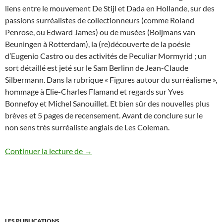
liens entre le mouvement De Stijl et Dada en Hollande, sur des
passions surréalistes de collectionneurs (comme Roland
Penrose, ou Edward James) ou de musées (Boijmans van
Beuningen à Rotterdam), la (re)découverte de la poésie
d’Eugenio Castro ou des activités de Peculiar Mormyrid ; un
sort détaillé est jeté sur le Sam Berlinn de Jean-Claude
Silbermann. Dans la rubrique « Figures autour du surréalisme »,
hommage à Elie-Charles Flamand et regards sur Yves
Bonnefoy et Michel Sanouillet. Et bien sûr des nouvelles plus
brèves et 5 pages de recensement. Avant de conclure sur le
non sens très surréaliste anglais de Les Coleman.
Début d’hiver 2017
Continuer la lecture de
→
LES PUBLICATIONS