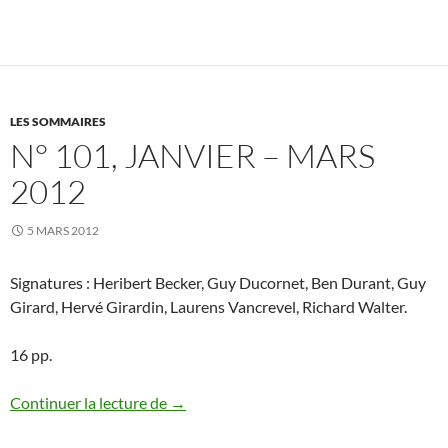
LES SOMMAIRES
N° 101, JANVIER – MARS
2012
5 MARS 2012
Signatures : Heribert Becker, Guy Ducornet, Ben Durant, Guy
Girard, Hervé Girardin, Laurens Vancrevel, Richard Walter.
16 pp.
N° 101, janvier – mars 2012
Continuer la lecture de
→