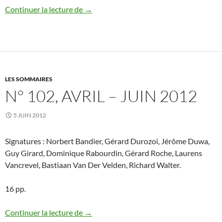
N° 103, juillet – septembre 2012
Continuer la lecture de
→
LES SOMMAIRES
N° 102, AVRIL – JUIN 2012
5 JUIN 2012
Signatures : Norbert Bandier, Gérard Durozoi, Jérôme Duwa,
Guy Girard, Dominique Rabourdin, Gérard Roche, Laurens
Vancrevel, Bastiaan Van Der Velden, Richard Walter.
16 pp.
N° 102, avril – juin 2012
Continuer la lecture de
→