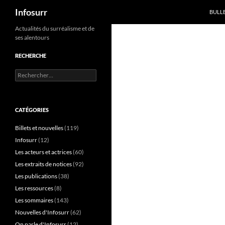
Recherche
Infosurr
BULL
Aller
Actualités du surréalisme et de
ses alentours
au
contenu
RECHERCHE
Rechercher :
CATÉGORIES
Billets et nouvelles
(119)
Infosurr
(12)
Les acteurs et actrices
(60)
Les extraits de notices
(92)
Les publications
(38)
Les ressources
(8)
Les sommaires
(143)
Nouvelles d'Infosurr
(62)
On parle d'Infosurr
(12)