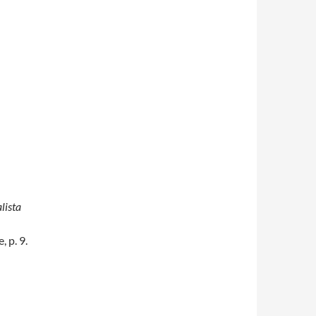
lista
 p. 9.