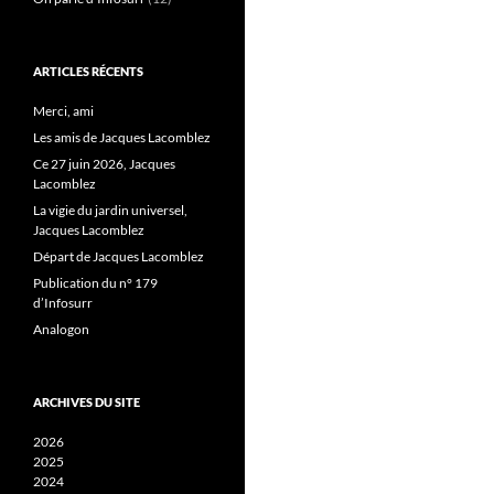
ARTICLES RÉCENTS
Merci, ami
Les amis de Jacques Lacomblez
Ce 27 juin 2026, Jacques
Lacomblez
La vigie du jardin universel,
Jacques Lacomblez
Départ de Jacques Lacomblez
Publication du n° 179
d’Infosurr
Analogon
ARCHIVES DU SITE
2026
2025
2024