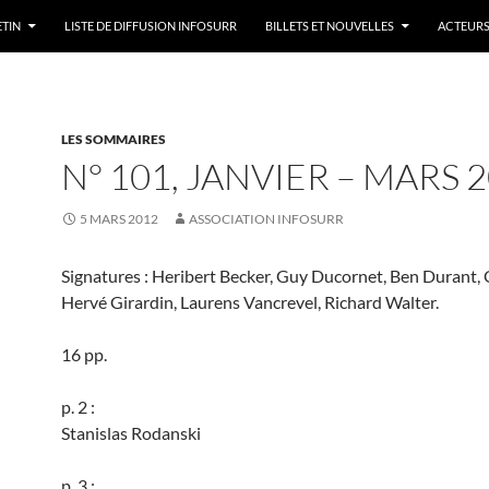
ETIN
LISTE DE DIFFUSION INFOSURR
BILLETS ET NOUVELLES
ACTEURS
LES SOMMAIRES
N° 101, JANVIER – MARS 
5 MARS 2012
ASSOCIATION INFOSURR
Signatures : Heribert Becker, Guy Ducornet, Ben Durant, 
Hervé Girardin, Laurens Vancrevel, Richard Walter.
16 pp.
p. 2 :
Stanislas Rodanski
p. 3 :