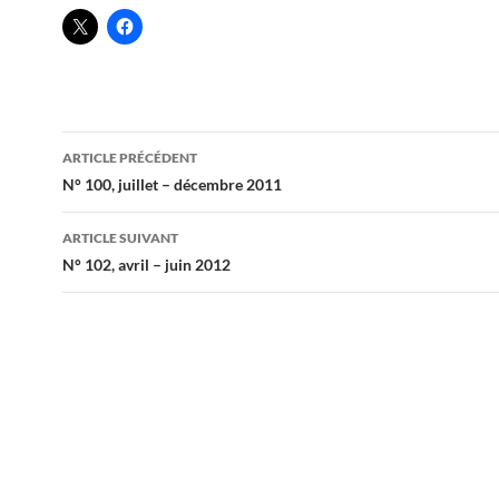
Navigation
ARTICLE PRÉCÉDENT
des
N° 100, juillet – décembre 2011
articles
ARTICLE SUIVANT
N° 102, avril – juin 2012