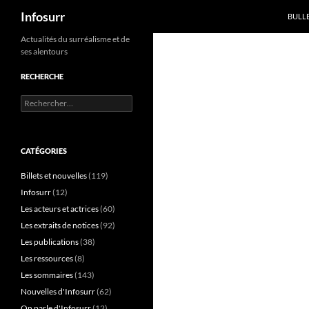
Recherche
Infosurr
BULL
Aller
Actualités du surréalisme et de
ses alentours
au
contenu
RECHERCHE
Rechercher :
CATÉGORIES
Billets et nouvelles
(119)
Infosurr
(12)
Les acteurs et actrices
(60)
Les extraits de notices
(92)
Les publications
(38)
Les ressources
(8)
Les sommaires
(143)
Nouvelles d'Infosurr
(62)
On parle d'Infosurr
(12)