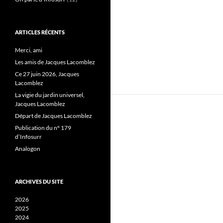
ARTICLES RÉCENTS
Merci, ami
Les amis de Jacques Lacomblez
Ce 27 juin 2026, Jacques
Lacomblez
La vigie du jardin universel,
Jacques Lacomblez
Départ de Jacques Lacomblez
Publication du n° 179
d’Infosurr
Analogon
ARCHIVES DU SITE
2026
2025
2024