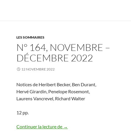
LES SOMMAIRES
N° 164, NOVEMBRE –
DÉCEMBRE 2022
12 NOVEMBRE 2022
Notices de Heribert Becker, Ben Durant,
Hervé Girardin, Penelope Rosemont,
Laurens Vancrevel, Richard Walter
12 pp.
N° 164, novembre – décembre 20
Continuer la lecture de
→