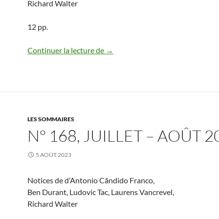
Richard Walter
12 pp.
N° 169, septembre – octobre 202
Continuer la lecture de
→
LES SOMMAIRES
N° 168, JUILLET – AOÛT 2
5 AOÛT 2023
Notices de d’Antonio Cãndido Franco,
Ben Durant, Ludovic Tac, Laurens Vancrevel,
Richard Walter