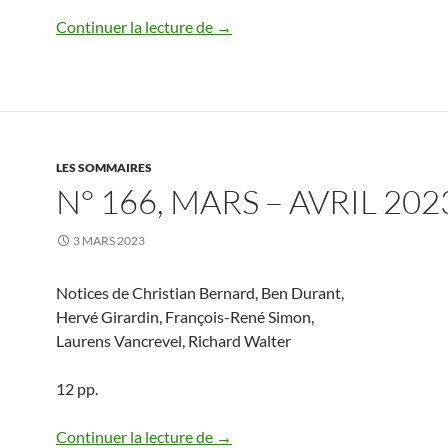
N° 167, mai – juin 2023
Continuer la lecture de
→
LES SOMMAIRES
N° 166, MARS – AVRIL 202
3 MARS 2023
Notices de Christian Bernard, Ben Durant,
Hervé Girardin, François-René Simon,
Laurens Vancrevel, Richard Walter
12 pp.
N° 166, mars – avril 2023
Continuer la lecture de
→