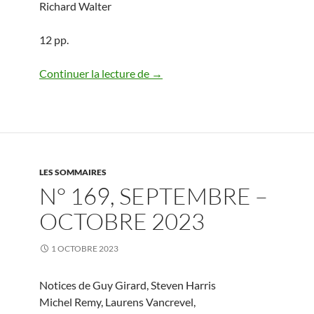
Richard Walter
12 pp.
N° 170, novembre – décembre 20
Continuer la lecture de
→
LES SOMMAIRES
N° 169, SEPTEMBRE –
OCTOBRE 2023
1 OCTOBRE 2023
Notices de Guy Girard, Steven Harris
Michel Remy, Laurens Vancrevel,