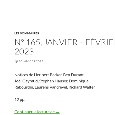
LES SOMMAIRES
N° 165, JANVIER – FÉVRIE
2023
20 JANVIER 2023
Notices de Heribert Becker, Ben Durant,
Joël Gayraud, Stephan Hauser, Dominique
Rabourdin, Laurens Vancrevel, Richard Walter
12 pp.
N° 165, janvier – février 2023
Continuer la lecture de
→