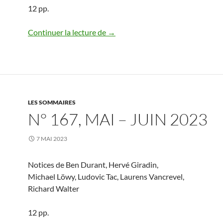
12 pp.
N° 168, juillet – août 2023
Continuer la lecture de
→
LES SOMMAIRES
N° 167, MAI – JUIN 2023
7 MAI 2023
Notices de Ben Durant, Hervé Giradin,
Michael Löwy, Ludovic Tac, Laurens Vancrevel,
Richard Walter
12 pp.