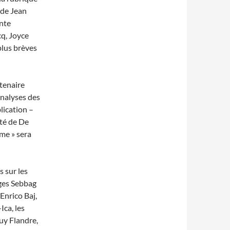
 de Jean
ente
cq, Joyce
plus brèves
tenaire
analyses des
lication –
ité de De
sme » sera
 sur les
rges Sebbag
Enrico Baj,
Ica, les
uy Flandre,