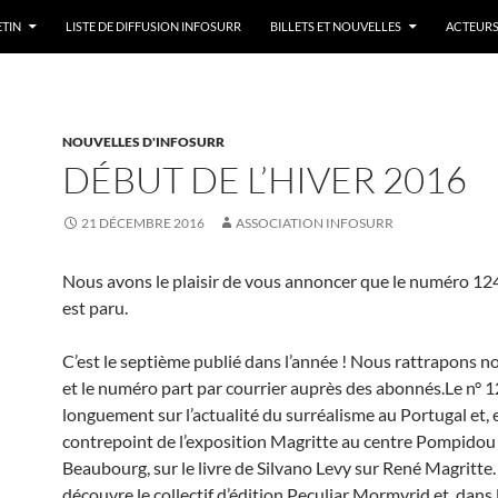
ETIN
LISTE DE DIFFUSION INFOSURR
BILLETS ET NOUVELLES
ACTEURS
NOUVELLES D'INFOSURR
DÉBUT DE L’HIVER 2016
21 DÉCEMBRE 2016
ASSOCIATION INFOSURR
Nous avons le plaisir de vous annoncer que le numéro 124
est paru.
C’est le septième publié dans l’année ! Nous rattrapons n
et le numéro part par courrier auprès des abonnés.Le n° 1
longuement sur l’actualité du surréalisme au Portugal et, 
contrepoint de l’exposition Magritte au centre Pompidou
Beaubourg, sur le livre de Silvano Levy sur René Magritte
découvre le collectif d’édition Peculiar Mormyrid et, dans 