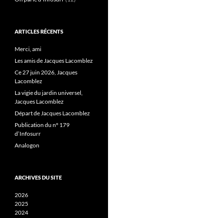
ARTICLES RÉCENTS
Merci, ami
Les amis de Jacques Lacomblez
Ce 27 juin 2026, Jacques
Lacomblez
La vigie du jardin universel,
Jacques Lacomblez
Départ de Jacques Lacomblez
Publication du n° 179
d’Infosurr
Analogon
ARCHIVES DU SITE
2026
2025
2024