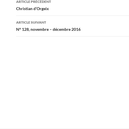
ARTICLE PRÉCÉDENT
des
Christian d’Orgeix
articles
ARTICLE SUIVANT
N° 128, novembre – décembre 2016