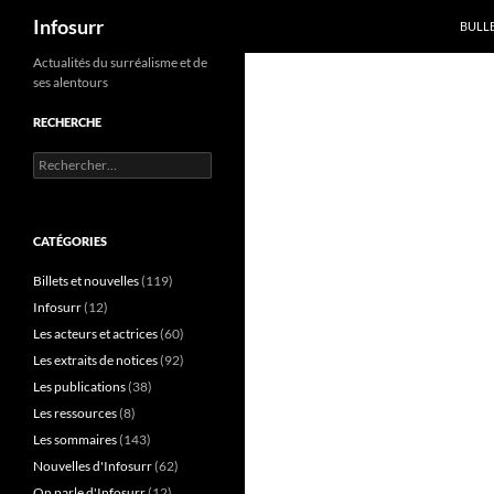
Recherche
Infosurr
BULL
Aller
Actualités du surréalisme et de
ses alentours
au
contenu
RECHERCHE
Rechercher :
CATÉGORIES
Billets et nouvelles
(119)
Infosurr
(12)
Les acteurs et actrices
(60)
Les extraits de notices
(92)
Les publications
(38)
Les ressources
(8)
Les sommaires
(143)
Nouvelles d'Infosurr
(62)
On parle d'Infosurr
(12)