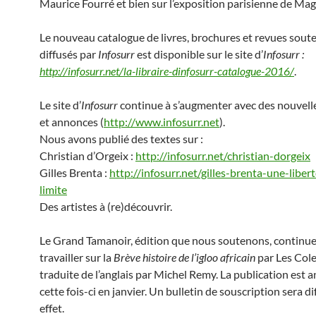
Maurice Fourré et bien sur l’exposition parisienne de Magr
Le nouveau catalogue de livres, brochures et revues sout
diffusés par
Infosurr
est disponible sur le site d’
Infosurr :
http://infosurr.net/la-libraire-dinfosurr-catalogue-2016/
.
Le site d’
Infosurr
continue à s’augmenter avec des nouvell
et annonces (
http://www.infosurr.net
).
Nous avons publié des textes sur :
Christian d’Orgeix :
http://infosurr.net/christian-dorgeix
Gilles Brenta :
http://infosurr.net/gilles-brenta-une-liber
limite
Des artistes à (re)découvrir.
Le Grand Tamanoir, édition que nous soutenons, continue
travailler sur la
Brève histoire de l’igloo africain
par Les Col
traduite de l’anglais par Michel Remy. La publication est
cette fois-ci en janvier. Un bulletin de souscription sera di
effet.