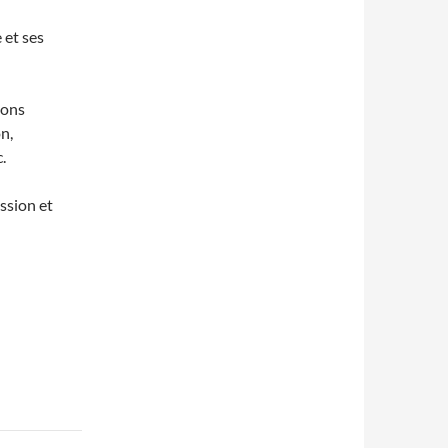
 et ses
vons
n,
.
ssion et