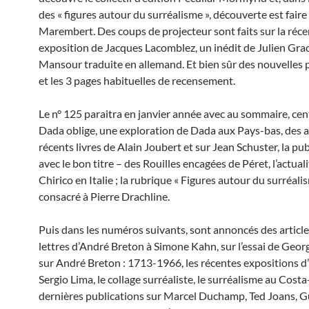
des « figures autour du surréalisme », découverte est faire
Marembert. Des coups de projecteur sont faits sur la réc
exposition de Jacques Lacomblez, un inédit de Julien Gra
Mansour traduite en allemand. Et bien sûr des nouvelles 
et les 3 pages habituelles de recensement.
Le n° 125 paraitra en janvier année avec au sommaire, cen
Dada oblige, une exploration de Dada aux Pays-bas, des 
récents livres de Alain Joubert et sur Jean Schuster, la pub
avec le bon titre – des Rouilles encagées de Péret, l’actual
Chirico en Italie ; la rubrique « Figures autour du surréali
consacré à Pierre Drachline.
Puis dans les numéros suivants, sont annoncés des articles
lettres d’André Breton à Simone Kahn, sur l’essai de Geo
sur André Breton : 1713-1966, les récentes expositions d’
Sergio Lima, le collage surréaliste, le surréalisme au Costa-
dernières publications sur Marcel Duchamp, Ted Joans, G