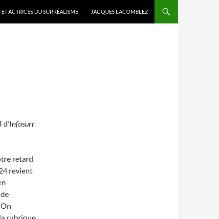
 ET ACTRICES DU SURRÉALISME
JACQUES LACOMBLEZ
 d’
Infosurr
otre retard
24 revient
en
 de
. On
la rubrique