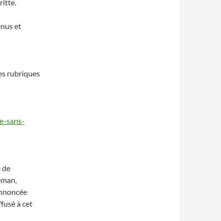
itte.
enus et
es rubriques
te-sans-
 de
eman,
 annoncée
ffusé à cet