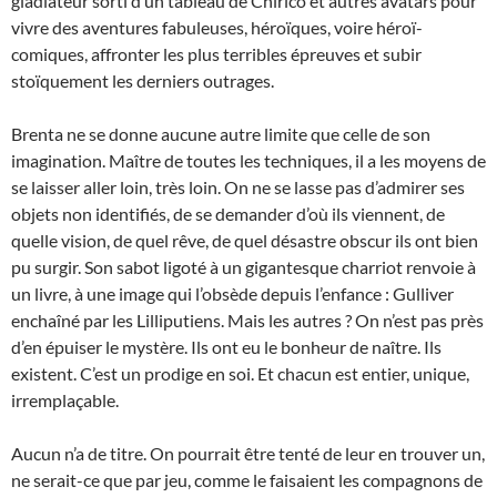
gladiateur sorti d’un tableau de Chirico et autres avatars pour
vivre des aventures fabuleuses, héroïques, voire héroï-
comiques, affronter les plus terribles épreuves et subir
stoïquement les derniers outrages.
Brenta ne se donne aucune autre limite que celle de son
imagination. Maître de toutes les techniques, il a les moyens de
se laisser aller loin, très loin. On ne se lasse pas d’admirer ses
objets non identifiés, de se demander d’où ils viennent, de
quelle vision, de quel rêve, de quel désastre obscur ils ont bien
pu surgir. Son sabot ligoté à un gigantesque charriot renvoie à
un livre, à une image qui l’obsède depuis l’enfance : Gulliver
enchaîné par les Lilliputiens. Mais les autres ? On n’est pas près
d’en épuiser le mystère. Ils ont eu le bonheur de naître. Ils
existent. C’est un prodige en soi. Et chacun est entier, unique,
irremplaçable.
Aucun n’a de titre. On pourrait être tenté de leur en trouver un,
ne serait-ce que par jeu, comme le faisaient les compagnons de