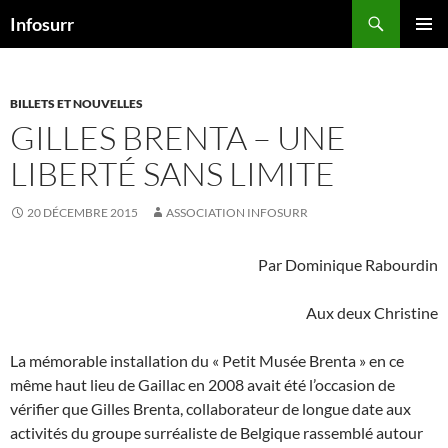
Aller
Recherche
Infosurr
au
MENU
contenu
PRINCI
BILLETS ET NOUVELLES
GILLES BRENTA – UNE
LIBERTÉ SANS LIMITE
20 DÉCEMBRE 2015
ASSOCIATION INFOSURR
Par Dominique Rabourdin
Aux deux Christine
La mémorable installation du « Petit Musée Brenta » en ce
même haut lieu de Gaillac en 2008 avait été l’occasion de
vérifier que Gilles Brenta, collaborateur de longue date aux
activités du groupe surréaliste de Belgique rassemblé autour