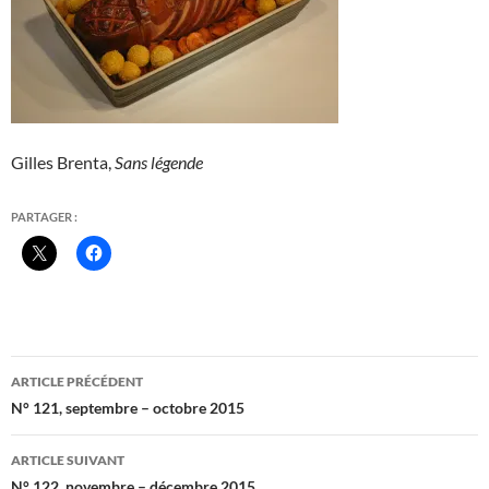
Gilles Brenta,
Sans légende
PARTAGER :
Navigation
ARTICLE PRÉCÉDENT
des
N° 121, septembre – octobre 2015
articles
ARTICLE SUIVANT
N° 122, novembre – décembre 2015