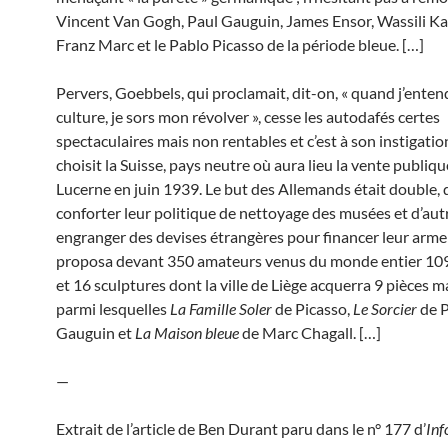
Vincent Van Gogh, Paul Gauguin, James Ensor, Wassili Ka
Franz Marc et le Pablo Picasso de la période bleue. […]
Pervers, Goebbels, qui proclamait, dit-on, « quand j’enten
culture, je sors mon révolver », cesse les autodafés certes
spectaculaires mais non rentables et c’est à son instigation
choisit la Suisse, pays neutre où aura lieu la vente publiqu
Lucerne en juin 1939. Le but des Allemands était double, 
conforter leur politique de nettoyage des musées et d’aut
engranger des devises étrangères pour financer leur arme
proposa devant 350 amateurs venus du monde entier 109
et 16 sculptures dont la ville de Liège acquerra 9 pièces 
parmi lesquelles
La Famille Soler
de Picasso,
Le Sorcier
de P
Gauguin et
La Maison bleue
de Marc Chagall. […]
—
Extrait de l’article de Ben Durant paru dans le n° 177 d’
Inf