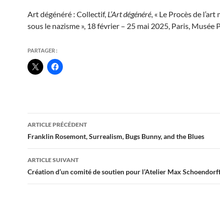
Art dégénéré : Collectif,
L’Art dégénéré
, « Le Procès de l’ar
sous le nazisme », 18 février – 25 mai 2025, Paris, Musée 
PARTAGER :
Navigation
ARTICLE PRÉCÉDENT
des
Franklin Rosemont, Surrealism, Bugs Bunny, and the Blues
articles
ARTICLE SUIVANT
Création d’un comité de soutien pour l’Atelier Max Schoendorf