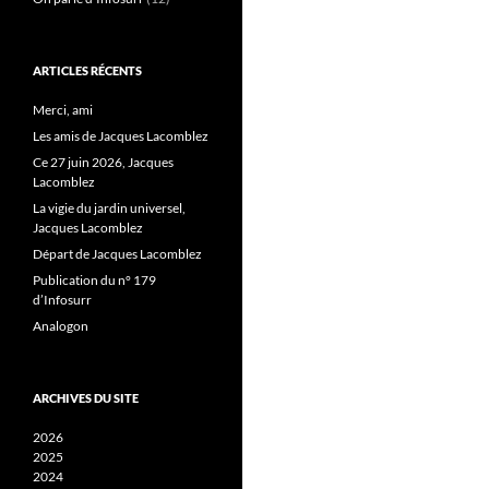
ARTICLES RÉCENTS
Merci, ami
Les amis de Jacques Lacomblez
Ce 27 juin 2026, Jacques
Lacomblez
La vigie du jardin universel,
Jacques Lacomblez
Départ de Jacques Lacomblez
Publication du n° 179
d’Infosurr
Analogon
ARCHIVES DU SITE
2026
2025
2024