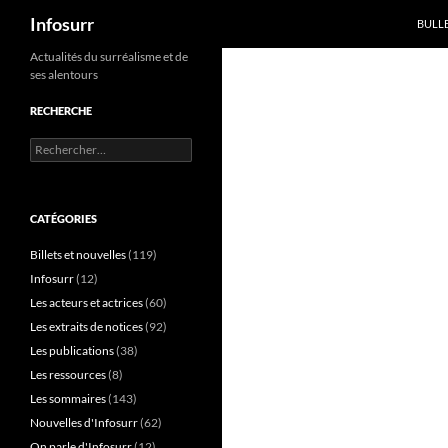
Recherche
Infosurr
BULL
Aller
Actualités du surréalisme et de
ses alentours
au
contenu
RECHERCHE
Rechercher :
CATÉGORIES
Billets et nouvelles
(119)
Infosurr
(12)
Les acteurs et actrices
(60)
Les extraits de notices
(92)
Les publications
(38)
Les ressources
(8)
Les sommaires
(143)
Nouvelles d'Infosurr
(62)
On parle d'Infosurr
(12)