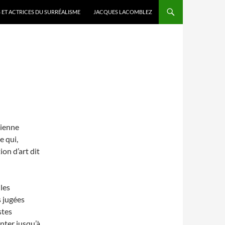
 ET ACTRICES DU SURRÉALISME
JACQUES LACOMBLEZ
lienne
ce qui,
ion d’art dit
 les
 jugées
stes
nter jusqu’à