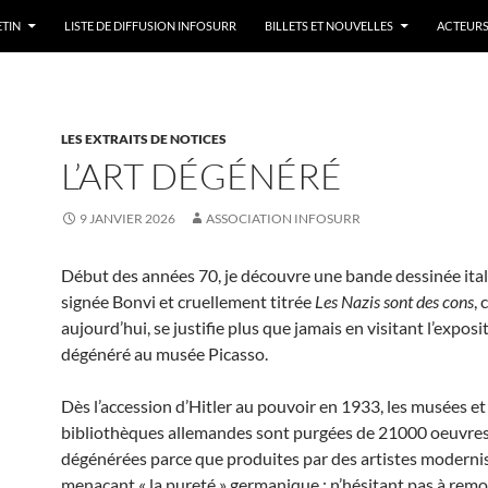
ETIN
LISTE DE DIFFUSION INFOSURR
BILLETS ET NOUVELLES
ACTEURS
LES EXTRAITS DE NOTICES
L’ART DÉGÉNÉRÉ
9 JANVIER 2026
ASSOCIATION INFOSURR
Début des années 70, je découvre une bande dessinée ita
signée Bonvi et cruellement titrée
Les Nazis sont des cons
, 
aujourd’hui, se justifie plus que jamais en visitant l’exposit
dégénéré au musée Picasso.
Dès l’accession d’Hitler au pouvoir en 1933, les musées et
bibliothèques allemandes sont purgées de 21000 oeuvres
dégénérées parce que produites par des artistes moderni
menaçant « la pureté » germanique ; n’hésitant pas à remo