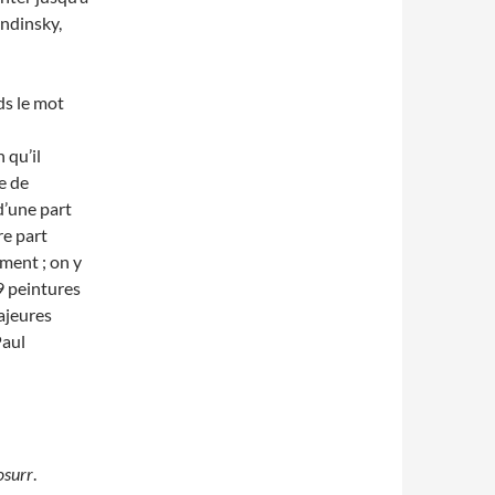
ndinsky,
ds le mot
 qu’il
e de
d’une part
re part
ment ; on y
 peintures
majeures
aul
osurr
.