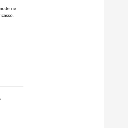
t moderne
Picasso.
f