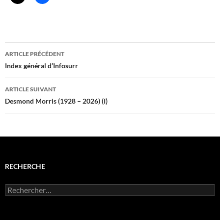
Navigation
ARTICLE PRÉCÉDENT
des
Index général d’Infosurr
articles
ARTICLE SUIVANT
Desmond Morris (1928 – 2026) (I)
RECHERCHE
Rechercher :