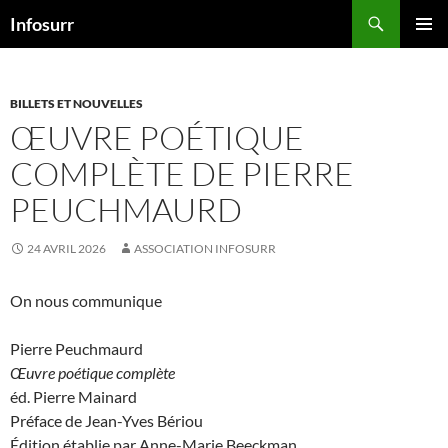
Aller
Recherche
Infosurr
au
MENU
contenu
PRINCI
BILLETS ET NOUVELLES
ŒUVRE POÉTIQUE
COMPLÈTE DE PIERRE
PEUCHMAURD
24 AVRIL 2026
ASSOCIATION INFOSURR
On nous communique
Pierre Peuchmaurd
Œuvre poétique complète
éd. Pierre Mainard
Préface de Jean-Yves Bériou
Édition établie par Anne-Marie Beeckman