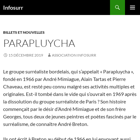
Aller
Recherche
Infosurr
au
MENU
contenu
PRINCI
BILLETS ET NOUVELLES
PARAPLUYCHA
15 DÉCEMBRE 2019
ASSOCIATION INFOSURR
Le groupe surréaliste bordelais, qui s’appelait « Parapluycha »,
fondé en 1966 par André Mimiague, Alain Tartas et Pierre
Chaveau, est resté peu connu malgré ses activités multiples et
originales. Est-il tombé dans le vide qui s’ouvrait en 1969 après
la dissolution du groupe surréaliste de Paris ? Son histoire
commençait par le désir d’André Mimiague et de son frère
Georges, tous deux de jeunes peintres et poètes fascinés par le
surréalisme, de connaître André Breton.
Ils ont écrit à Breton au début de 1966 en lui envoyant aussi