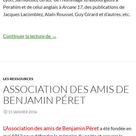
Perahim et de celui anglais à
Arcane 17
, des publications de
Jacques Lacomblez, Alain Roussel, Guy Girard et d’autres, etc.
Fin de l’hiver 2016
Continuer la lecture de
→
LES RESSOURCES
ASSOCIATION DES AMIS DE
BENJAMIN PÉRET
15 JANVIER 2016
L’Association des amis de Benjamin Péret
a été fondée en
mai 1963 pour défendre la mémoire du poète et assurer le