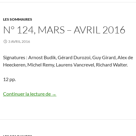
LES SOMMAIRES
N° 124, MARS – AVRIL 2016
3 AVRIL 2016
Signatures : Arnost Budik, Gérard Durozoi, Guy Girard, Alex de
Heeckeren, Michel Remy, Laurens Vancrevel, Richard Walter.
12 pp.
N° 124, mars – avril 2016
Continuer la lecture de
→