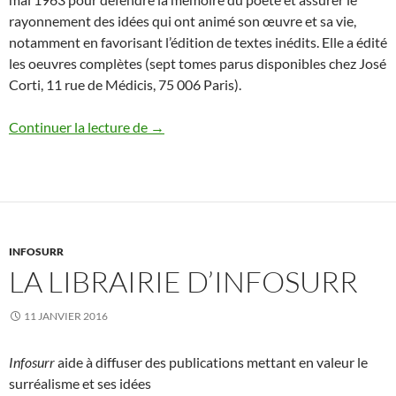
rayonnement des idées qui ont animé son œuvre et sa vie,
notamment en favorisant l’édition de textes inédits. Elle a édité
les oeuvres complètes (sept tomes parus disponibles chez José
Corti, 11 rue de Médicis, 75 006 Paris).
Association des amis de Benjamin Péret
Continuer la lecture de
→
INFOSURR
LA LIBRAIRIE D’INFOSURR
11 JANVIER 2016
Infosurr
aide à diffuser des publications mettant en valeur le
surréalisme et ses idées