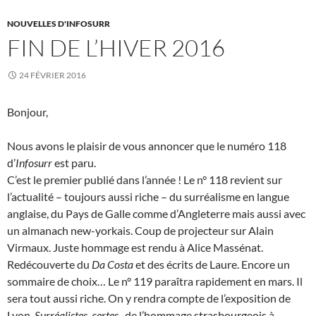
NOUVELLES D'INFOSURR
FIN DE L’HIVER 2016
24 FÉVRIER 2016
Bonjour,
Nous avons le plaisir de vous annoncer que le numéro 118
d’
Infosurr
est paru.
C’est le premier publié dans l’année ! Le n° 118 revient sur
l’actualité – toujours aussi riche – du surréalisme en langue
anglaise, du Pays de Galle comme d’Angleterre mais aussi avec
un almanach new-yorkais. Coup de projecteur sur Alain
Virmaux. Juste hommage est rendu à Alice Massénat.
Redécouverte du
Da Costa
et des écrits de Laure. Encore un
sommaire de choix… Le n° 119 paraîtra rapidement en mars. Il
sera tout aussi riche. On y rendra compte de l’exposition de
Lyon,
Surréalistes, certes
, de l’hommage strasbourgeois à