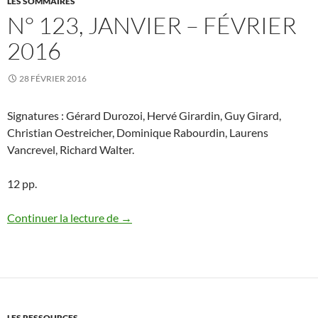
LES SOMMAIRES
N° 123, JANVIER – FÉVRIER
2016
28 FÉVRIER 2016
Signatures : Gérard Durozoi, Hervé Girardin, Guy Girard,
Christian Oestreicher, Dominique Rabourdin, Laurens
Vancrevel, Richard Walter.
12 pp.
N° 123, janvier – février 2016
Continuer la lecture de
→
LES RESSOURCES