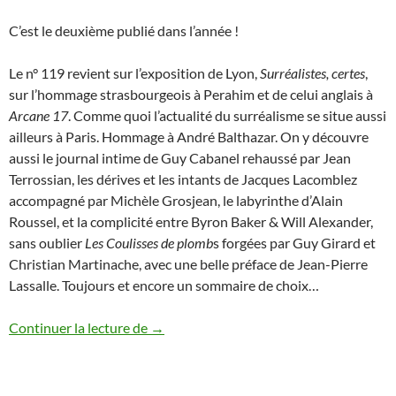
C’est le deuxième publié dans l’année !
Le n° 119 revient sur l’exposition de Lyon,
Surréalistes, certes
,
sur l’hommage strasbourgeois à Perahim et de celui anglais à
Arcane 17
. Comme quoi l’actualité du surréalisme se situe aussi
ailleurs à Paris. Hommage à André Balthazar. On y découvre
aussi le journal intime de Guy Cabanel rehaussé par Jean
Terrossian, les dérives et les intants de Jacques Lacomblez
accompagné par Michèle Grosjean, le labyrinthe d’Alain
Roussel, et la complicité entre Byron Baker & Will Alexander,
sans oublier
Les Coulisses de plomb
s forgées par Guy Girard et
Christian Martinache, avec une belle préface de Jean-Pierre
Lassalle. Toujours et encore un sommaire de choix…
Début du printemps 2016
Continuer la lecture de
→