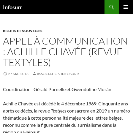
Aller
Recherche
Infosurr
au
MENU
contenu
PRINCI
BILLETS ET NOUVELLES
APPEL À COMMUNICATION
: ACHILLE CHAVÉE (REVUE
TEXTYLES)
27 MAI 2018
ASSOCIATION INFOSURR
Coordination : Gérald Purnelle et Gwendoline Morán
Achille Chavée est décédé le 4 décembre 1969. Cinquante ans
après ce décès, la revue
Textyles
consacrera en 2019 un numéro
thématique à cette personnalité majeure des lettres belges,
reconnu comme la figure centrale du surréalisme dans la
région du Hainaut.