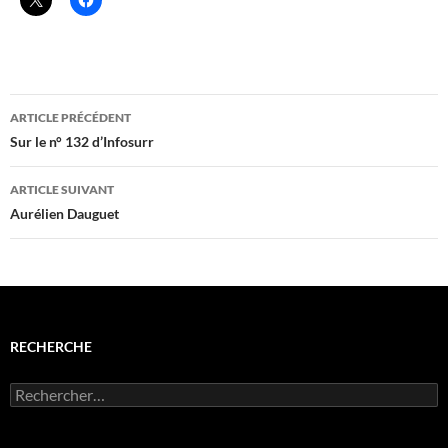
Navigation
ARTICLE PRÉCÉDENT
des
Sur le n° 132 d’Infosurr
articles
ARTICLE SUIVANT
Aurélien Dauguet
RECHERCHE
Rechercher :