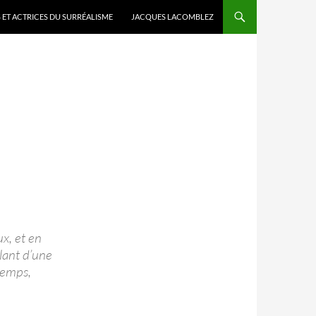
 ET ACTRICES DU SURRÉALISME
JACQUES LACOMBLEZ
x, et en
lant d’une
temps,