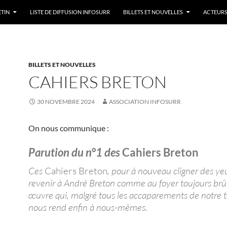
ETIN
LISTE DE DIFFUSION INFOSURR
BILLETS ET NOUVELLES
ACTEURS
BILLETS ET NOUVELLES
CAHIERS BRETON
30 NOVEMBRE 2024
ASSOCIATION INFOSURR
On nous communique :
Parution du n°1 des
Cahiers Breton
Ces
Cahiers Breton
, pour à nouveau cligner des yeu
revenir à André Breton comme au foyer toujours brû
œuvre qui, malgré tous les accaparements de notre 
nous rend enfin à nous-mêmes.