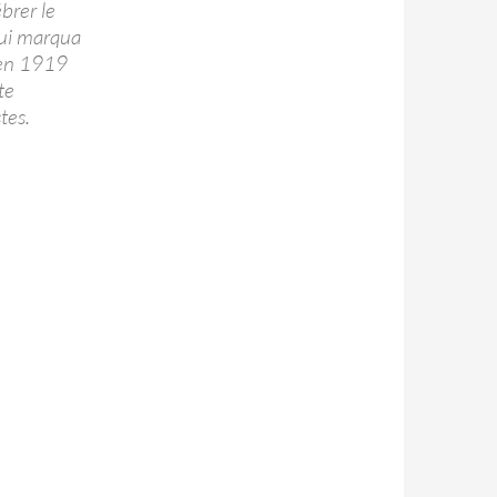
brer le
ui marqua
 en 1919
te
tes.