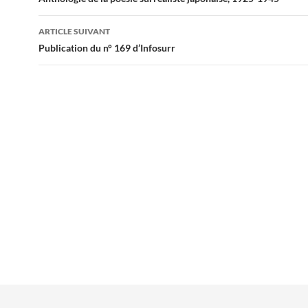
des
articles
ARTICLE SUIVANT
Publication du n° 169 d’Infosurr