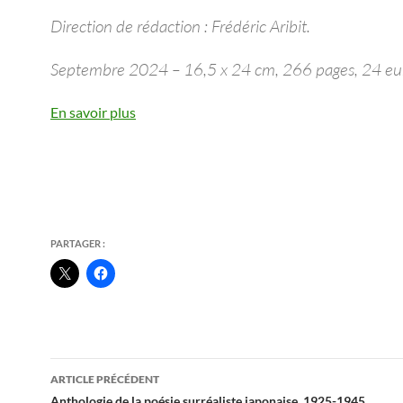
Direction de rédaction : Frédéric Aribit.
Septembre 2024 – 16,5 x 24 cm, 266 pages, 24 eu
En savoir plus
PARTAGER :
Navigation
ARTICLE PRÉCÉDENT
Anthologie de la poésie surréaliste japonaise, 1925-1945