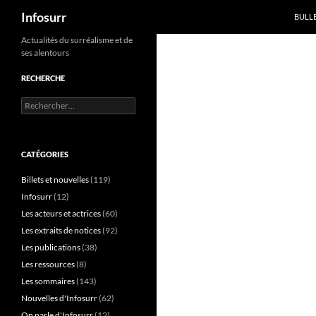
Recherche
Infosurr
BULL
Aller
Actualités du surréalisme et de
ses alentours
au
contenu
RECHERCHE
Rechercher :
CATÉGORIES
Billets et nouvelles
(119)
Infosurr
(12)
Les acteurs et actrices
(60)
Les extraits de notices
(92)
Les publications
(38)
Les ressources
(8)
Les sommaires
(143)
Nouvelles d'Infosurr
(62)
On parle d'Infosurr
(12)