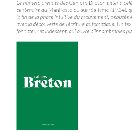
Le numéro premier des
Cahiers Breton
entend célé
centenaire du
Manifeste du surréalisme
(1924), q
la fin de la phase intuitive du mouvement, débutée
avec la découverte de l’écriture automatique. Un tex
fondateur et iridescent, qui ouvre d’innombrables pis