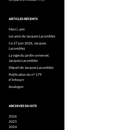
ARTICLES RÉCENTS
Merci, ami
Les amis de Jacques Lacomblez
Ce 27 juin 2026, Jacques
Lacomblez
La vigie du jardin universel,
Jacques Lacomblez
Départ de Jacques Lacomblez
Publication du n° 179
d’Infosurr
Analogon
ARCHIVES DU SITE
2026
2025
2024