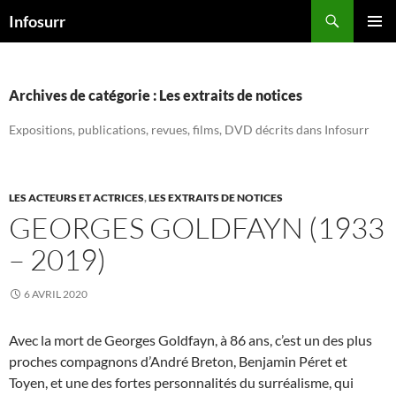
Aller
Recherche
Infosurr
au
MENU
contenu
PRINCI
Archives de catégorie : Les extraits de notices
Expositions, publications, revues, films, DVD décrits dans Infosurr
LES ACTEURS ET ACTRICES
,
LES EXTRAITS DE NOTICES
GEORGES GOLDFAYN (1933
– 2019)
6 AVRIL 2020
Avec la mort de Georges Goldfayn, à 86 ans, c’est un des plus
proches compagnons d’André Breton, Benjamin Péret et
Toyen, et une des fortes personnalités du surréalisme, qui