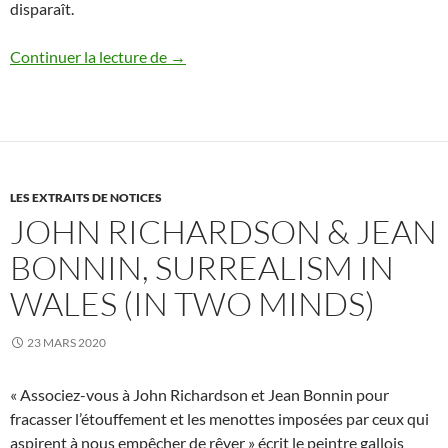
disparaît.
Georges Goldfayn (1933 – 2019)
Continuer la lecture de
→
LES EXTRAITS DE NOTICES
JOHN RICHARDSON & JEAN
BONNIN, SURREALISM IN
WALES (IN TWO MINDS)
23 MARS 2020
« Associez-vous à John Richardson et Jean Bonnin pour
fracasser l’étouffement et les menottes imposées par ceux qui
aspirent à nous empêcher de rêver » écrit le peintre gallois