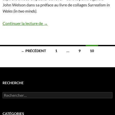
John Welson dans sa préface au livre de collages
Surrealism in
Wales (in two minds)
.
John Richardson & Jean Bonnin, Surreali
Continuer la lecture de
→
Navigation
← PRÉCÉDENT
1
…
9
10
des
articles
RECHERCHE
Rechercher :
CATÉGORIES