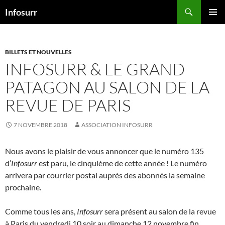
Aller
Recherche
Infosurr
au
MENU
contenu
PRINCI
BILLETS ET NOUVELLES
INFOSURR & LE GRAND
PATAGON AU SALON DE LA
REVUE DE PARIS
7 NOVEMBRE 2018
ASSOCIATION INFOSURR
Nous avons le plaisir de vous annoncer que le numéro 135
d’
Infosurr
est paru, le cinquième de cette année ! Le numéro
arrivera par courrier postal auprès des abonnés la semaine
prochaine.
Comme tous les ans,
Infosurr
sera présent au salon de la revue
à Paris du vendredi 10 soir au dimanche 12 novembre fin