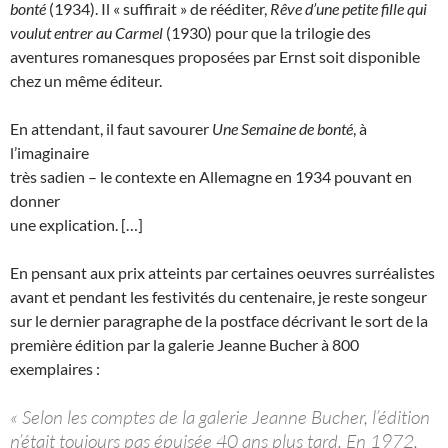
bonté
(1934). Il « suffirait » de rééditer,
Rêve d’une petite fille qui
voulut entrer au Carmel
(1930) pour que la trilogie des
aventures romanesques proposées par Ernst soit disponible
chez un même éditeur.
En attendant, il faut savourer
Une Semaine de bonté
, à
l’imaginaire
très sadien – le contexte en Allemagne en 1934 pouvant en
donner
une explication. […]
En pensant aux prix atteints par certaines oeuvres surréalistes
avant et pendant les festivités du centenaire, je reste songeur
sur le dernier paragraphe de la postface décrivant le sort de la
première édition par la galerie Jeanne Bucher à 800
exemplaires :
« Selon les comptes de la galerie Jeanne Bucher, l’édition
n’était toujours pas épuisée 40 ans plus tard. En 1972,