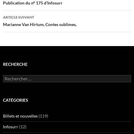
des
Publication du n° 175 d’Infosurr
articles
ARTICLE SUIVANT
Marianne Van Hirtum, Contes sublimes,
RECHERCHE
Rechercher :
CATÉGORIES
Billets et nouvelles
(119)
Infosurr
(12)