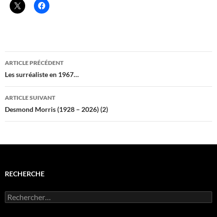
Navigation
ARTICLE PRÉCÉDENT
des
Les surréaliste en 1967…
articles
ARTICLE SUIVANT
Desmond Morris (1928 – 2026) (2)
RECHERCHE
Rechercher :