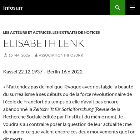
Aller
Recherche
Infosurr
au
MENU
contenu
PRINCI
LES ACTEURS ET ACTRICES
,
LES EXTRAITS DE NOTICES
ELISABETH LENK
15 MAI 2026
ASSOCIATION INFOSURR
Kassel 22.12.1937 – Berlin 16.6.2022
« N’attendez pas de moi que j’évoque avec nostalgie la beauté
du surréalisme à ses débuts ou de la force révolutionnaire de
l’école de Francfort du temps où elle n’avait pas encore
abandonné la
Zeitschrift für Sozialforschung
[Revue de la
Recherche Sociale éditée par l’Institut du même nom]. Je
voudrais au contraire poser la question de leur actualité : me
demander ce que valent encore ces deux mouvements que l’on
dit morts.