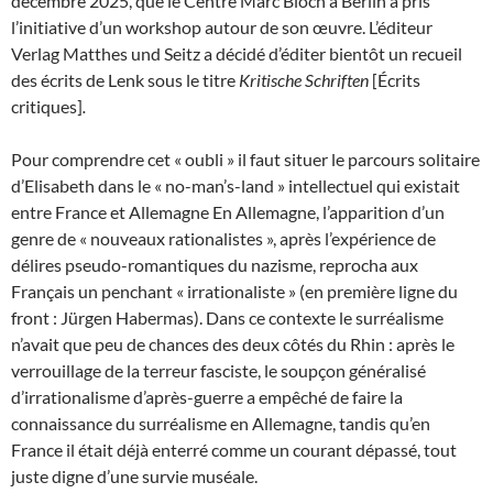
décembre 2025, que le Centre Marc Bloch à Berlin a pris
l’initiative d’un workshop autour de son œuvre. L’éditeur
Verlag Matthes und Seitz a décidé d’éditer bientôt un recueil
des écrits de Lenk sous le titre
Kritische Schriften
[Écrits
critiques]
.
Pour comprendre cet « oubli » il faut situer le parcours solitaire
d’Elisabeth dans le « no-man’s-land » intellectuel qui existait
entre France et Allemagne En Allemagne, l’apparition d’un
genre de « nouveaux rationalistes », après l’expérience de
délires pseudo-romantiques du nazisme, reprocha aux
Français un penchant « irrationaliste » (en première ligne du
front : Jürgen Habermas). Dans ce contexte le surréalisme
n’avait que peu de chances des deux côtés du Rhin : après le
verrouillage de la terreur fasciste, le soupçon généralisé
d’irrationalisme d’après-guerre a empêché de faire la
connaissance du surréalisme en Allemagne, tandis qu’en
France il était déjà enterré comme un courant dépassé, tout
juste digne d’une survie muséale.