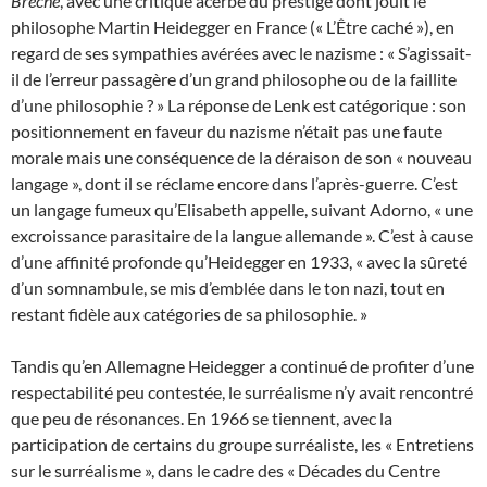
Brèche
, avec une critique acerbe du prestige dont jouit le
philosophe Martin Heidegger en France (« L’Être caché »), en
regard de ses sympathies avérées avec le nazisme : « S’agissait-
il de l’erreur passagère d’un grand philosophe ou de la faillite
d’une philosophie ? » La réponse de Lenk est catégorique : son
positionnement en faveur du nazisme n’était pas une faute
morale mais une conséquence de la déraison de son « nouveau
langage », dont il se réclame encore dans l’après-guerre. C’est
un langage fumeux qu’Elisabeth appelle, suivant Adorno, « une
excroissance parasitaire de la langue allemande ». C’est à cause
d’une affinité profonde qu’Heidegger en 1933, « avec la sûreté
d’un somnambule, se mis d’emblée dans le ton nazi, tout en
restant fidèle aux catégories de sa philosophie. »
Tandis qu’en Allemagne Heidegger a continué de profiter d’une
respectabilité peu contestée, le surréalisme n’y avait rencontré
que peu de résonances. En 1966 se tiennent, avec la
participation de certains du groupe surréaliste, les « Entretiens
sur le surréalisme », dans le cadre des « Décades du Centre