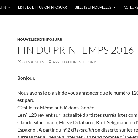
ETIN
LISTE DE DIFFUSION INFOSURR
BILLETS ET NOUVELLES
ACTEURS
NOUVELLES D'INFOSURR
FIN DU PRINTEMPS 2016
30 MAI 2016
ASSOCIATION INFOSURR
Bonjour,
Nous avons le plaisir de vous annoncer que le numéro 120
est paru
C’est le troisième publié dans l’année !
Le n° 120 revient sur l’actualité d’artistes surréalistes c
Claude Silbermann, Hervé Delabarre, Kurt Seligmann ou 
Espagnol. A partir du n° 2 d’
Hydrolith
on disserte sur les r
surréalistes à l’heure d’internet. On rend compte d’une ét