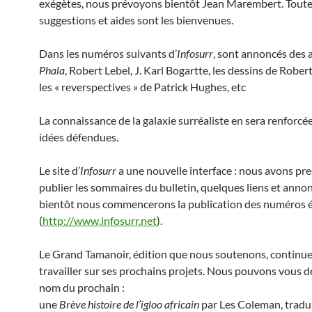
exégètes, nous prévoyons bientôt Jean Marembert. Tout
suggestions et aides sont les bienvenues.
Dans les numéros suivants d’
Infosurr
, sont annoncés des a
Phala
, Robert Lebel, J. Karl Bogartte, les dessins de Robe
les « reverspectives » de Patrick Hughes, etc
La connaissance de la galaxie surréaliste en sera renforcée
idées défendues.
Le site d’
Infosurr
a une nouvelle interface : nous avons pre
publier les sommaires du bulletin, quelques liens et anno
bientôt nous commencerons la publication des numéros 
(
http://www.infosurr.net
).
Le Grand Tamanoir, édition que nous soutenons, continue
travailler sur ses prochains projets. Nous pouvons vous dé
nom du prochain :
une
Brève histoire de l’igloo africain
par Les Coleman, tradu