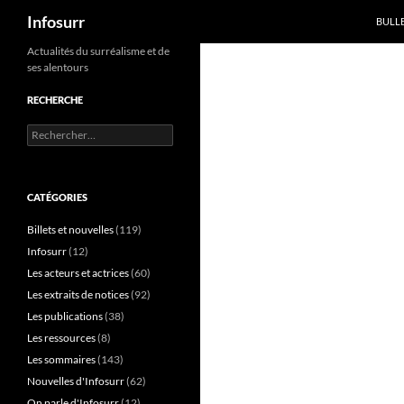
Recherche
Infosurr
BULL
Aller
Actualités du surréalisme et de
ses alentours
au
contenu
RECHERCHE
Rechercher :
CATÉGORIES
Billets et nouvelles
(119)
Infosurr
(12)
Les acteurs et actrices
(60)
Les extraits de notices
(92)
Les publications
(38)
Les ressources
(8)
Les sommaires
(143)
Nouvelles d'Infosurr
(62)
On parle d'Infosurr
(12)