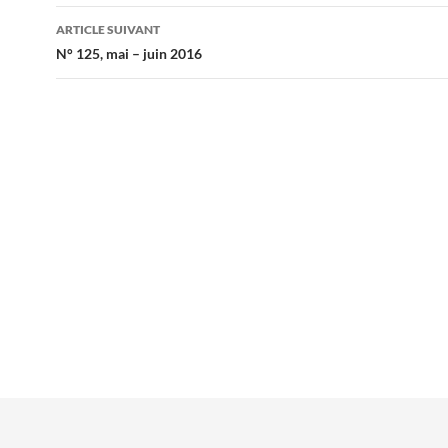
articles
ARTICLE SUIVANT
N° 125, mai – juin 2016