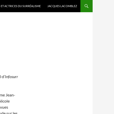
 ET ACTRICES DU SURRÉALISME
JACQUES LACOMBLEZ
 d’
Infosurr
omme Jean-
Nicole
evues
ude sur les