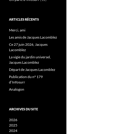
ARTICLES RÉCENTS
Merci, ami
Les amis de Jacques Lacomblez
Ce 27 juin 2026, Jacques
Lacomblez
La vigie du jardin universel,
Jacques Lacomblez
Départ de Jacques Lacomblez
Publication du n° 179
d’Infosurr
Analogon
ARCHIVES DU SITE
2026
2025
2024