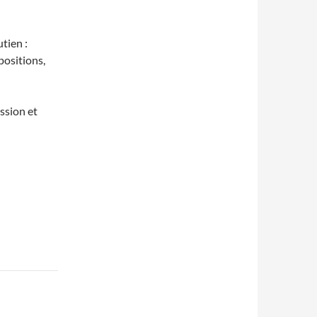
tien :
positions,
ssion et