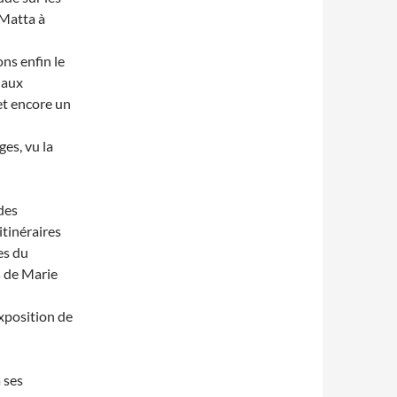
 Matta à
ns enfin le
aux
et encore un
es, vu la
 des
itinéraires
es du
s de Marie
xposition de
 ses