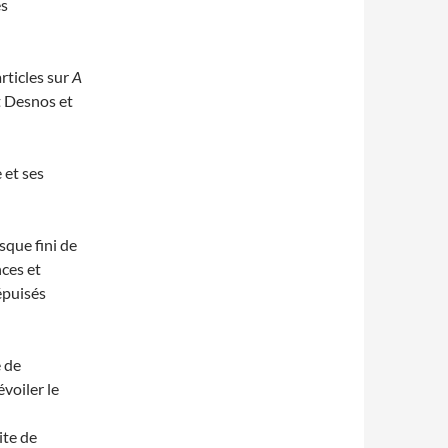
es
rticles sur
A
rt Desnos et
 et ses
sque fini de
nces et
épuisés
 de
voiler le
ite de