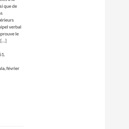
nsi que de
ns
érieurs
hipel verbal
’éprouve le
 […]
51.
a, février