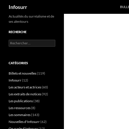
Recherche
Infosurr
BULL
Aller
Actualités du surréalisme et de
ses alentours
au
contenu
RECHERCHE
Rechercher :
CATÉGORIES
Billets et nouvelles
(119)
Infosurr
(12)
Les acteurs et actrices
(60)
Les extraits de notices
(92)
Les publications
(38)
Les ressources
(8)
Les sommaires
(143)
Nouvelles d'Infosurr
(62)
On parle d'Infosurr
(12)