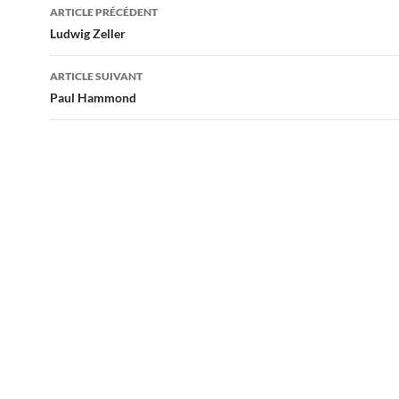
Navigation
ARTICLE PRÉCÉDENT
des
Ludwig Zeller
articles
ARTICLE SUIVANT
Paul Hammond