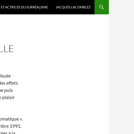
 ET ACTRICES DU SURRÉALISME
JACQUES LACOMBLEZ
LLE
ribuée
es effets
ne puis
plaisir
tomatique ».
embre 1991,
les à la