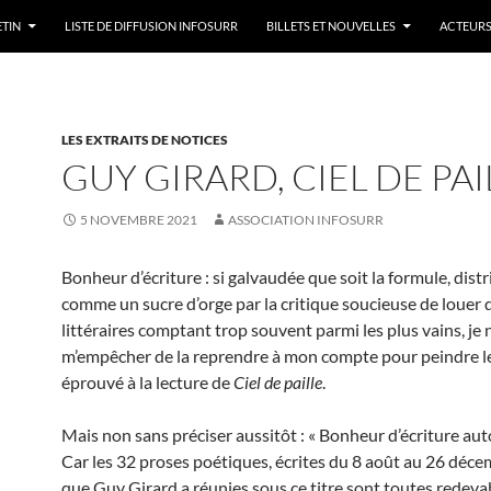
ETIN
LISTE DE DIFFUSION INFOSURR
BILLETS ET NOUVELLES
ACTEURS
LES EXTRAITS DE NOTICES
GUY GIRARD, CIEL DE PAI
5 NOVEMBRE 2021
ASSOCIATION INFOSURR
Bonheur d’écriture : si galvaudée que soit la formule, dist
comme un sucre d’orge par la critique soucieuse de louer d
littéraires comptant trop souvent parmi les plus vains, je 
m’empêcher de la reprendre à mon compte pour peindre le 
éprouvé à la lecture de
Ciel de paille
.
Mais non sans préciser aussitôt : « Bonheur d’écriture au
Car les 32 proses poétiques, écrites du 8 août au 26 déc
que Guy Girard a réunies sous ce titre sont toutes redevab