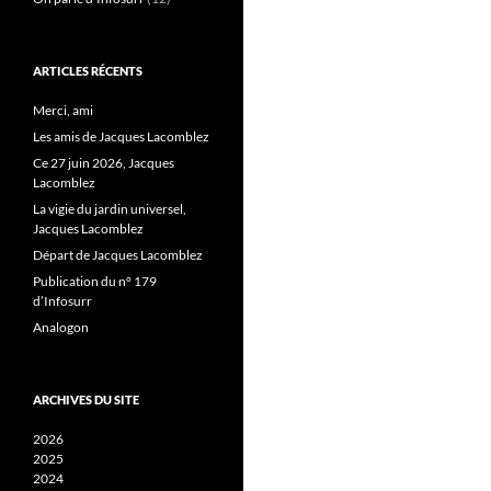
ARTICLES RÉCENTS
Merci, ami
Les amis de Jacques Lacomblez
Ce 27 juin 2026, Jacques
Lacomblez
La vigie du jardin universel,
Jacques Lacomblez
Départ de Jacques Lacomblez
Publication du n° 179
d’Infosurr
Analogon
ARCHIVES DU SITE
2026
2025
2024