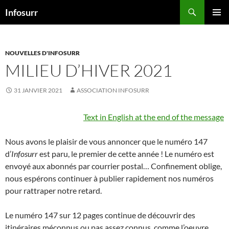
Aller
Recherche
Infosurr
au
MENU
contenu
PRINCI
NOUVELLES D'INFOSURR
MILIEU D’HIVER 2021
31 JANVIER 2021
ASSOCIATION INFOSURR
Text in English at the end of the message
Nous avons le plaisir de vous annoncer que le numéro 147
d’
Infosurr
est paru, le premier de cette année ! Le numéro est
envoyé aux abonnés par courrier postal… Confinement oblige,
nous espérons continuer à publier rapidement nos numéros
pour rattraper notre retard.
Le numéro 147 sur 12 pages continue de découvrir des
itinéraires méconnus ou pas assez connus, comme l’oeuvre