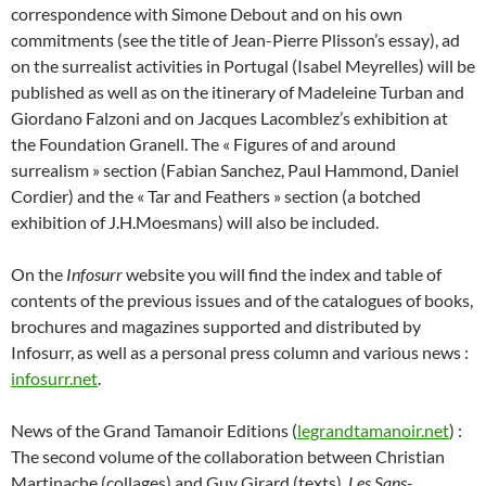
correspondence with Simone Debout and on his own
commitments (see the title of Jean-Pierre Plisson’s essay), ad
on the surrealist activities in Portugal (Isabel Meyrelles) will be
published as well as on the itinerary of Madeleine Turban and
Giordano Falzoni and on Jacques Lacomblez’s exhibition at
the Foundation Granell. The « Figures of and around
surrealism » section (Fabian Sanchez, Paul Hammond, Daniel
Cordier) and the « Tar and Feathers » section (a botched
exhibition of J.H.Moesmans) will also be included.
On the
Infosurr
website you will find the index and table of
contents of the previous issues and of the catalogues of books,
brochures and magazines supported and distributed by
Infosurr, as well as a personal press column and various news :
infosurr.net
.
News of the Grand Tamanoir Editions (
legrandtamanoir.net
) :
The second volume of the collaboration between Christian
Martinache (collages) and Guy Girard (texts),
Les Sans-