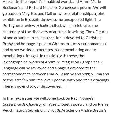
Alexandre Pierrepont’s inhabited world, and Anne-Marie
Beckman’s and Richard Misiano-Genovese ‘s poems. We will
go back on Magritte and Dali on whose relationships a joint
exhibition in Brussels throws some unexpected light. The
Portuguese review
A Ideia
is cited, which celebrates the
centenary of the discovery of automatic writing. The « Figures
of and around surrealism » section is devoted to Christian
Bussy and homage is paid to Gherasim Luca’s « cubomanies »
and other works, all exercises in « demembering and re-
membering » images. In relation with those, the
lexicographical works of André Mimiague on « graphicha »
language will be reviewed and a page is devoted to the
correspondence between Mario Cesariny and Sergio Lima and
to the latter’s « sublime love » poems, with one of his drawings.
There is no end to our discoveries… !
In the next issues, we will come back on Paul Nougé’s
Conférence de Charleroi
, on Yves Ellouët’s poetry and on Pierre
Peuchmaurd‘s
Secrets of my youth
. Articles on André Breton’s