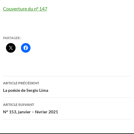
Couverture du n° 147
PARTAGER :
Navigation
ARTICLE PRÉCÉDENT
des
La poésie de Sergio Lima
articles
ARTICLE SUIVANT
N° 153, janvier – février 2021