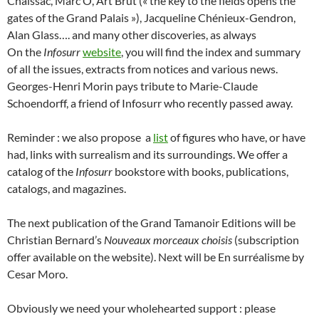
Chaissac, Marc’O, Art Brut (« the key to the fields opens the
gates of the Grand Palais »), Jacqueline Chénieux-Gendron,
Alan Glass…. and many other discoveries, as always
On the
Infosurr
website
, you will find the index and summary
of all the issues, extracts from notices and various news.
Georges-Henri Morin pays tribute to Marie-Claude
Schoendorff, a friend of Infosurr who recently passed away.
Reminder : we also propose a
list
of figures who have, or have
had, links with surrealism and its surroundings. We offer a
catalog of the
Infosurr
bookstore with books, publications,
catalogs, and magazines.
The next publication of the Grand Tamanoir Editions will be
Christian Bernard’s
Nouveaux morceaux choisis
(subscription
offer available on the website). Next will be En surréalisme by
Cesar Moro.
Obviously we need your wholehearted support : please