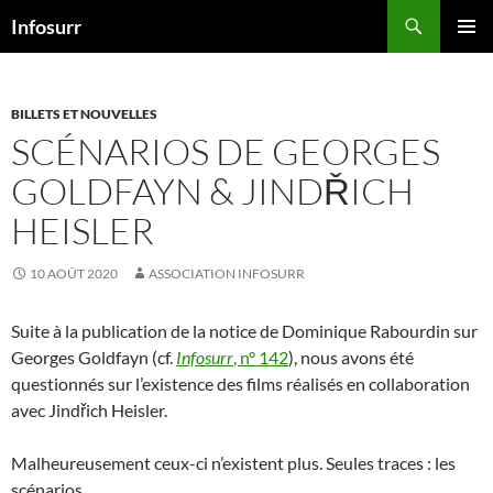
Aller
Recherche
Infosurr
au
MENU
contenu
PRINCI
BILLETS ET NOUVELLES
SCÉNARIOS DE GEORGES
GOLDFAYN & JINDŘICH
HEISLER
10 AOÛT 2020
ASSOCIATION INFOSURR
Suite à la publication de la notice de Dominique Rabourdin sur
Georges Goldfayn (cf.
Infosurr
, n° 142
), nous avons été
questionnés sur l’existence des films réalisés en collaboration
avec Jindřich Heisler.
Malheureusement ceux-ci n’existent plus. Seules traces : les
scénarios.