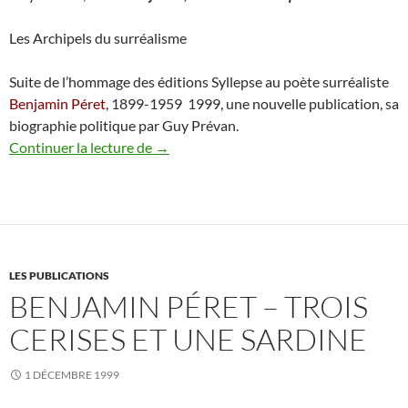
Les Archipels du surréalisme
Suite de l’hommage des éditions Syllepse au poète surréaliste
Benjamin Péret
, 1899-1959 ­ 1999, une nouvelle publication, sa
biographie politique par Guy Prévan.
Guy Prévan – Péret Benjamin, révolutio
Continuer la lecture de
→
LES PUBLICATIONS
BENJAMIN PÉRET – TROIS
CERISES ET UNE SARDINE
1 DÉCEMBRE 1999