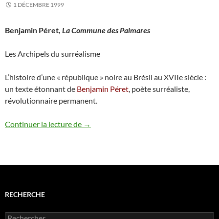
1 DÉCEMBRE 1999
Benjamin Péret,
La Commune des Palmares
Les Archipels du surréalisme
L’histoire d’une « république » noire au Brésil au XVIIe siècle :
un texte étonnant de
Benjamin Péret
, poète surréaliste,
révolutionnaire permanent.
Benjamin Péret – La Commune des Palm
Continuer la lecture de
→
RECHERCHE
Rechercher :