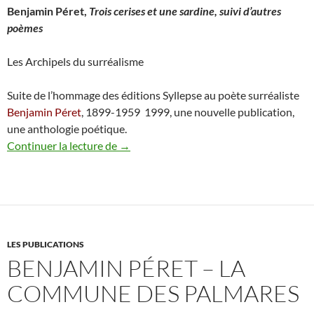
Benjamin Péret,
Trois cerises et une sardine, suivi d’autres
poèmes
Les Archipels du surréalisme
Suite de l’hommage des éditions Syllepse au poète surréaliste
Benjamin Péret
, 1899-1959 ­ 1999, une nouvelle publication,
une anthologie poétique.
Benjamin Péret – Trois cerises et une sar
Continuer la lecture de
→
LES PUBLICATIONS
BENJAMIN PÉRET – LA
COMMUNE DES PALMARES