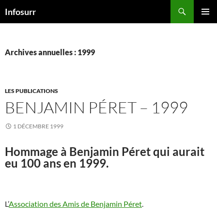
Aller
Recherche
Infosurr
au
MENU
contenu
PRINCI
Archives annuelles : 1999
LES PUBLICATIONS
BENJAMIN PÉRET – 1999
1 DÉCEMBRE 1999
Hommage à Benjamin Péret qui aurait
eu 100 ans en 1999.
L’
Association des Amis de Benjamin Péret
.