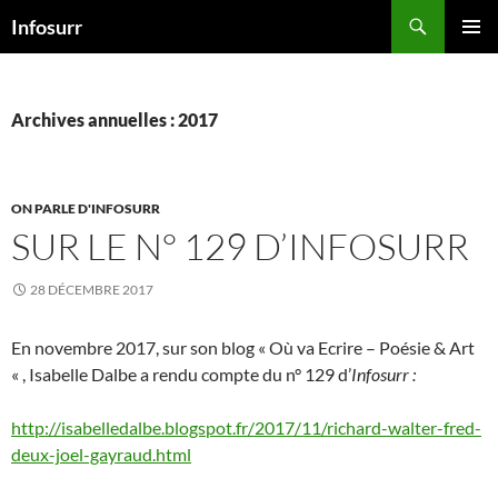
Aller
Recherche
Infosurr
au
MENU
contenu
PRINCI
Archives annuelles : 2017
ON PARLE D'INFOSURR
SUR LE N° 129 D’INFOSURR
28 DÉCEMBRE 2017
En novembre 2017, sur son blog « Où va Ecrire – Poésie & Art
« , Isabelle Dalbe a rendu compte du n° 129 d’
Infosurr :
http://isabelledalbe.blogspot.fr/2017/11/richard-walter-fred-
deux-joel-gayraud.html