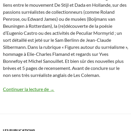
liens entre le mouvement De Stijl et Dada en Hollande, sur des
passions surréalistes de collectionneurs (comme Roland
Penrose, ou Edward James) ou de musées (Boijmans van
Beuningen à Rotterdam), la (re)découverte de la poésie
d’Eugenio Castro ou des activités de Peculiar Mormyrid ; un
sort détaillé est jeté sur le Sam Berlinn de Jean-Claude
Silbermann. Dans la rubrique « Figures autour du surréalisme »,
hommage à Elie-Charles Flamand et regards sur Yves
Bonnefoy et Michel Sanouillet. Et bien sûr des nouvelles plus
brèves et 5 pages de recensement. Avant de conclure sur le
non sens très surréaliste anglais de Les Coleman.
Début d’hiver 2017
Continuer la lecture de
→
LES PUBLICATIONS