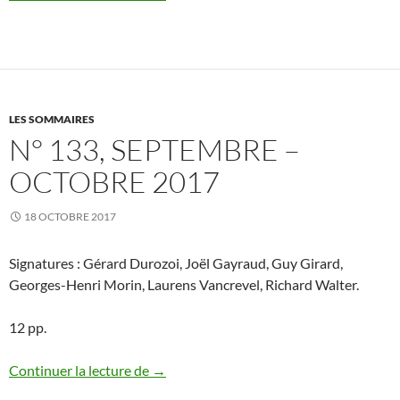
LES SOMMAIRES
N° 133, SEPTEMBRE –
OCTOBRE 2017
18 OCTOBRE 2017
Signatures : Gérard Durozoi, Joël Gayraud, Guy Girard,
Georges-Henri Morin, Laurens Vancrevel, Richard Walter.
12 pp.
N° 133, septembre – octobre 2017
Continuer la lecture de
→