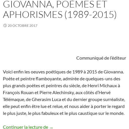
GIOVANNA, POÈMES ET
APHORISMES (1989-2015)
20 OCTOBRE 2017
Communiqué de l’éditeur
Voici enfin les oeuves poétiques de 1989 à 2015 de Giovanna.
Poète et peintre flamboyante, admirée de quelques-uns des
plus grands poètes et peintres du siècle, de Henri Michaux à
François Rouan et Pierre Alechinsky, aux côtés d’Hervé
Télémaque, de Gherasim Luca et du dernier groupe surréaliste,
elle peut enfin être lue et relue, et nous aider à porter le regard
le plus juste, le plus fabuleux et le plus caustique sur le monde.
Giovanna, Poèmes et aphorismes (1989
Continuer la lecture de
→