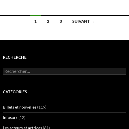
Navigation
1
2
3
SUIVANT →
des
articles
RECHERCHE
Rechercher :
CATÉGORIES
Billets et nouvelles
(119)
Infosurr
(12)
Les acteurs et actrices
(61)