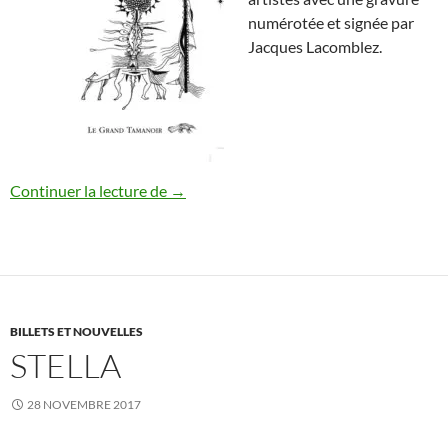
numérotée et signée par
Jacques Lacomblez.
Georges-Henri Morin & Jacques Lacomble
Continuer la lecture de
→
BILLETS ET NOUVELLES
STELLA
28 NOVEMBRE 2017