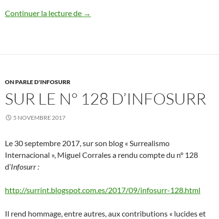
Sur Sarane Alexandrain
Continuer la lecture de
→
ON PARLE D'INFOSURR
SUR LE N° 128 D’INFOSURR
5 NOVEMBRE 2017
Le 30 septembre 2017, sur son blog « Surrealismo
Internacional », Miguel Corrales a rendu compte du n° 128
d’
Infosurr :
http://surrint.blogspot.com.es/2017/09/infosurr-128.html
Il rend hommage, entre autres, aux contributions « lucides et