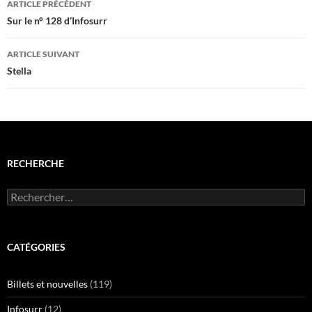
ARTICLE PRÉCÉDENT
des
Sur le n° 128 d’Infosurr
articles
ARTICLE SUIVANT
Stella
RECHERCHE
Rechercher :
CATÉGORIES
Billets et nouvelles
(119)
Infosurr
(12)