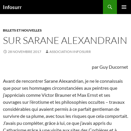
Aller
Recherche
Infosurr
au
MENU
contenu
PRINCI
BILLETS ET NOUVELLES
SUR SARANE ALEXANDRAIN
28 NOVEMBRE 2017
ASSOCIATION INFOSURR
par Guy Ducornet
Avant de rencontrer Sarane Alexandrian, je ne le connaissais
que pour ses hommages circonstanciées aux peintres que
j’appréciais comme Victor Brauner et Max Ernst et ses
ouvrages sur l’érotisme et les philosophies occultes – travaux
considérables qui avaient permis à ce parfait gentleman de
survivre de sa plume, avec tous les risques que cela comportait.
J’avais pu compléter, grâce à lui, ce que j’avais appris du
Catharisme grâce à une visite aux sites des Corbières et à