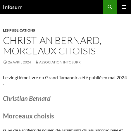
Aller
Recherche
Infosurr
au
MENU
contenu
PRINCI
LES PUBLICATIONS
CHRISTIAN BERNARD,
MORCEAUX CHOISIS
26 AVRIL 2024
ASSOCIATION INFOSURR
Le vingtième livre du Grand Tamanoir a été publié en mai 2024
:
Christian Bernard
Morceaux choisis
suivi de
Escaliers de papier
, de
Fragments de palindromologie
et