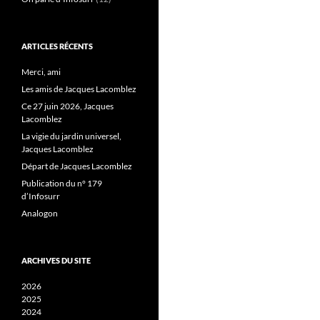
ARTICLES RÉCENTS
Merci, ami
Les amis de Jacques Lacomblez
Ce 27 juin 2026, Jacques
Lacomblez
La vigie du jardin universel,
Jacques Lacomblez
Départ de Jacques Lacomblez
Publication du n° 179
d’Infosurr
Analogon
ARCHIVES DU SITE
2026
2025
2024