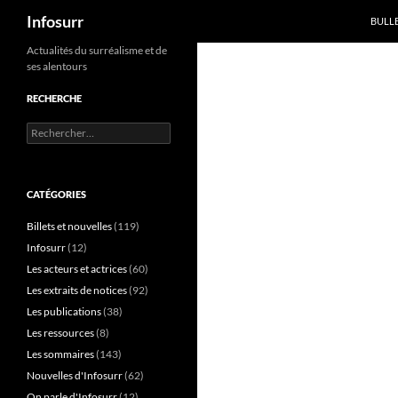
Recherche
Infosurr
BULL
Aller
Actualités du surréalisme et de
ses alentours
au
contenu
RECHERCHE
Rechercher :
CATÉGORIES
Billets et nouvelles
(119)
Infosurr
(12)
Les acteurs et actrices
(60)
Les extraits de notices
(92)
Les publications
(38)
Les ressources
(8)
Les sommaires
(143)
Nouvelles d'Infosurr
(62)
On parle d'Infosurr
(12)