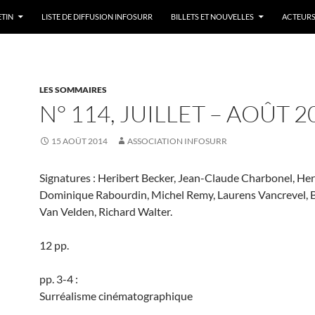
ETIN
LISTE DE DIFFUSION INFOSURR
BILLETS ET NOUVELLES
ACTEURS
LES SOMMAIRES
N° 114, JUILLET – AOÛT 2
15 AOÛT 2014
ASSOCIATION INFOSURR
Signatures : Heribert Becker, Jean-Claude Charbonel, Her
Dominique Rabourdin, Michel Remy, Laurens Vancrevel, 
Van Velden, Richard Walter.
12 pp.
pp. 3-4 :
Surréalisme cinématographique