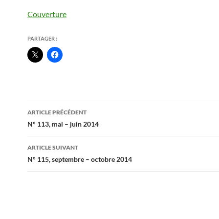
Couverture
PARTAGER :
Navigation
ARTICLE PRÉCÉDENT
des
N° 113, mai – juin 2014
articles
ARTICLE SUIVANT
N° 115, septembre – octobre 2014