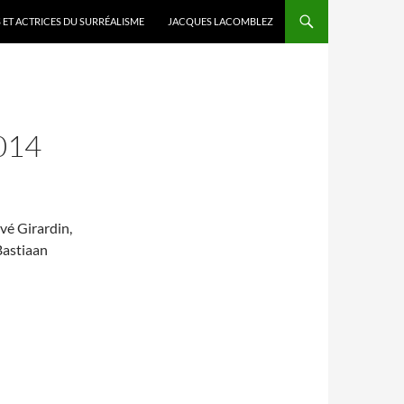
 ET ACTRICES DU SURRÉALISME
JACQUES LACOMBLEZ
014
vé Girardin,
Bastiaan