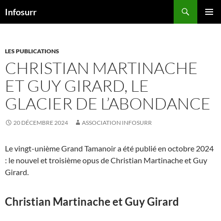
Aller
Recherche
Infosurr
au
MENU
contenu
PRINCI
LES PUBLICATIONS
CHRISTIAN MARTINACHE
ET GUY GIRARD, LE
GLACIER DE L’ABONDANCE
20 DÉCEMBRE 2024
ASSOCIATION INFOSURR
Le vingt-unième Grand Tamanoir a été publié en octobre 2024
: le nouvel et troisième opus de Christian Martinache et Guy
Girard.
Christian Martinache et Guy Girard