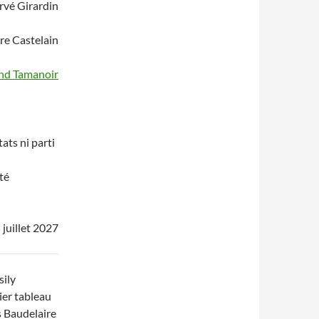
rvé Girardin
re Castelain
and Tamanoir
ats ni parti
té
 juillet 2027
sily
ier tableau
s Baudelaire