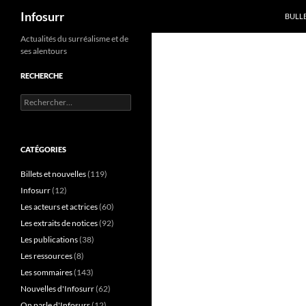
Recherche
Infosurr
BULL
Aller
Actualités du surréalisme et de
ses alentours
au
contenu
RECHERCHE
Rechercher :
CATÉGORIES
Billets et nouvelles
(119)
Infosurr
(12)
Les acteurs et actrices
(60)
Les extraits de notices
(92)
Les publications
(38)
Les ressources
(8)
Les sommaires
(143)
Nouvelles d'Infosurr
(62)
On parle d'Infosurr
(12)