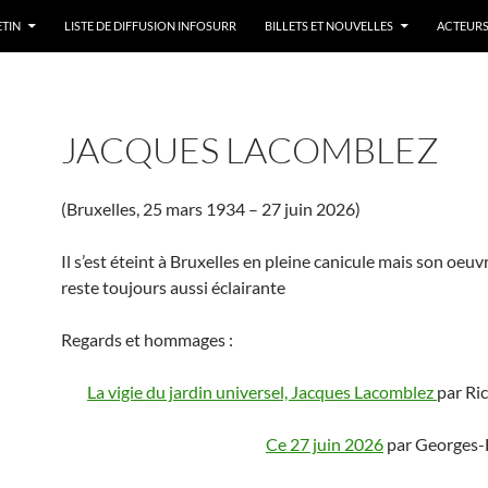
ETIN
LISTE DE DIFFUSION INFOSURR
BILLETS ET NOUVELLES
ACTEURS
JACQUES LACOMBLEZ
(Bruxelles, 25 mars 1934 – 27 juin 2026)
Il s’est éteint à Bruxelles en pleine canicule mais son oeuvr
reste toujours aussi éclairante
Regards et hommages :
La vigie du jardin universel, Jacques Lacomblez
par Ri
Ce 27 juin 2026
par Georges-