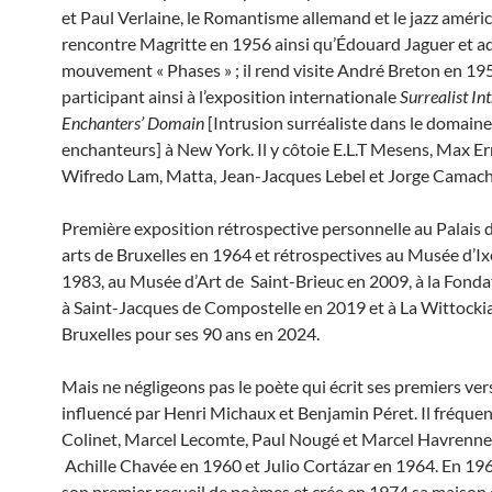
et Paul Verlaine, le Romantisme allemand et le jazz américa
rencontre Magritte en 1956 ainsi qu’Édouard Jaguer et a
mouvement « Phases » ; il rend visite André Breton en 19
participant ainsi à l’exposition internationale
Surrealist Int
Enchanters’ Domain
[Intrusion surréaliste dans le domaine
enchanteurs] à New York. Il y côtoie E.L.T Mesens, Max Er
Wifredo Lam, Matta, Jean-Jacques Lebel et Jorge Camach
Première exposition rétrospective personnelle au Palais 
arts de Bruxelles en 1964 et rétrospectives au Musée d’Ix
1983, au Musée d’Art de Saint-Brieuc en 2009, à la Fonda
à Saint-Jacques de Compostelle en 2019 et à La Wittocki
Bruxelles pour ses 90 ans en 2024.
Mais ne négligeons pas le poète qui écrit ses premiers ver
influencé par Henri Michaux et Benjamin Péret. Il fréque
Colinet, Marcel Lecomte, Paul Nougé et Marcel Havrenne
Achille Chavée en 1960 et Julio Cortázar en 1964. En 1962
son premier recueil de poèmes et crée en 1974 sa maison 