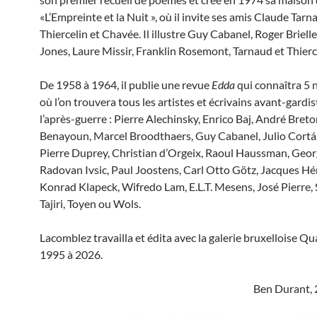
«L’Empreinte et la Nuit », où il invite ses amis Claude Tarn
Thiercelin et Chavée. Il illustre Guy Cabanel, Roger Brielle
Jones, Laure Missir, Franklin Rosemont, Tarnaud et Thierc
De 1958 à 1964, il publie une revue
Edda
qui connaîtra 5 
où l’on trouvera tous les artistes et écrivains avant-gardis
l’après-guerre : Pierre Alechinsky, Enrico Baj, André Bret
Benayoun, Marcel Broodthaers, Guy Cabanel, Julio Cortáz
Pierre Duprey, Christian d’Orgeix, Raoul Haussman, Geor
Radovan Ivsic, Paul Joostens, Carl Otto Götz, Jacques Hé
Konrad Klapeck, Wifredo Lam, E.L.T. Mesens, José Pierre, 
Tajiri, Toyen ou Wols.
Lacomblez travailla et édita avec la galerie bruxelloise Qu
1995 à 2026.
Ben Durant, 