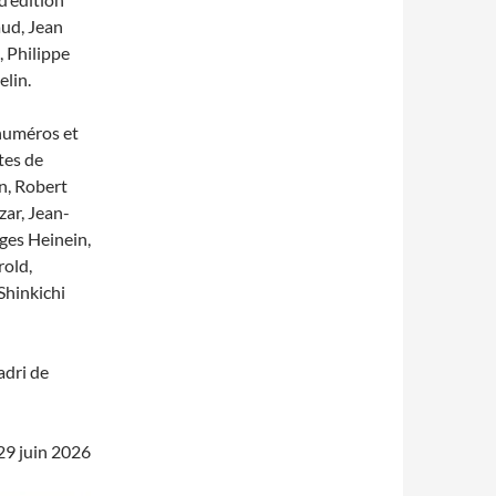
aud, Jean
, Philippe
elin.
numéros et
tes de
on, Robert
ar, Jean-
ges Heinein,
rold,
Shinkichi
adri de
29 juin 2026