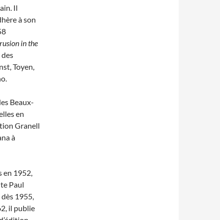
in. Il
dhère à son
58
rusion in the
 des
nst, Toyen,
o.
des Beaux-
elles en
tion Granell
ana à
s en 1952,
nte Paul
 dès 1955,
, il publie
d’édition