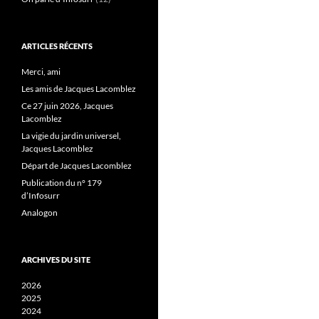
ARTICLES RÉCENTS
Merci, ami
Les amis de Jacques Lacomblez
Ce 27 juin 2026, Jacques
Lacomblez
La vigie du jardin universel,
Jacques Lacomblez
Départ de Jacques Lacomblez
Publication du n° 179
d’Infosurr
Analogon
ARCHIVES DU SITE
2026
2025
2024