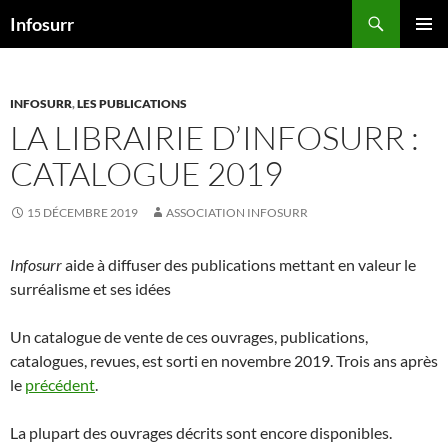
Aller
Recherche
Infosurr
au
MENU
contenu
PRINCI
INFOSURR
,
LES PUBLICATIONS
LA LIBRAIRIE D’INFOSURR :
CATALOGUE 2019
15 DÉCEMBRE 2019
ASSOCIATION INFOSURR
Infosurr
aide à diffuser des publications mettant en valeur le
surréalisme et ses idées
Un catalogue de vente de ces ouvrages, publications,
catalogues, revues, est sorti en novembre 2019. Trois ans après
le
précédent
.
La plupart des ouvrages décrits sont encore disponibles.