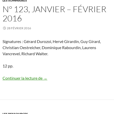
LES SOMMAIRES
N° 123, JANVIER – FÉVRIER
2016
28 FÉVRIER 2016
Signatures : Gérard Durozoi, Hervé Girardin, Guy Girard,
Christian Oestreicher, Dominique Rabourdin, Laurens
Vancrevel, Richard Walter.
12 pp.
N° 123, janvier – février 2016
Continuer la lecture de
→
LES RESSOURCES