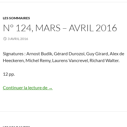
LES SOMMAIRES
N° 124, MARS – AVRIL 2016
3 AVRIL 2016
Signatures : Arnost Budik, Gérard Durozoi, Guy Girard, Alex de
Heeckeren, Michel Remy, Laurens Vancrevel, Richard Walter.
12 pp.
N° 124, mars – avril 2016
Continuer la lecture de
→