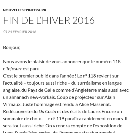
NOUVELLES D'INFOSURR
FIN DE L’HIVER 2016
24 FÉVRIER 2016
Bonjour,
Nous avons le plaisir de vous annoncer que le numéro 118
d’
Infosurr
est paru.
C’est le premier publié dans l’année ! Le n° 118 revient sur
l’actualité – toujours aussi riche – du surréalisme en langue
anglaise, du Pays de Galle comme d’Angleterre mais aussi avec
un almanach new-yorkais. Coup de projecteur sur Alain
Virmaux. Juste hommage est rendu à Alice Massénat.
Redécouverte du
Da Costa
et des écrits de Laure. Encore un
sommaire de choix… Le n° 119 paraîtra rapidement en mars. Il
sera tout aussi riche. On y rendra compte de l’exposition de
Lyon,
Surréalistes, certes
, de l’hommage strasbourgeois à