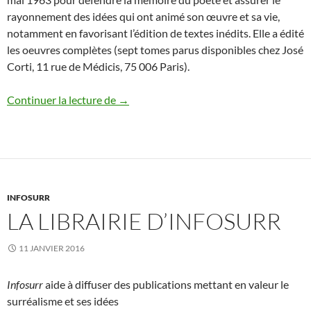
rayonnement des idées qui ont animé son œuvre et sa vie,
notamment en favorisant l’édition de textes inédits. Elle a édité
les oeuvres complètes (sept tomes parus disponibles chez José
Corti, 11 rue de Médicis, 75 006 Paris).
Association des amis de Benjamin Péret
Continuer la lecture de
→
INFOSURR
LA LIBRAIRIE D’INFOSURR
11 JANVIER 2016
Infosurr
aide à diffuser des publications mettant en valeur le
surréalisme et ses idées