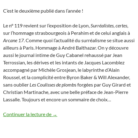
C’est le deuxième publié dans l’année !
Le n° 119 revient sur l’exposition de Lyon,
Surréalistes, certes
,
sur l’hommage strasbourgeois à Perahim et de celui anglais à
Arcane 17
. Comme quoi l’actualité du surréalisme se situe aussi
ailleurs à Paris. Hommage à André Balthazar. On y découvre
aussi le journal intime de Guy Cabanel rehaussé par Jean
Terrossian, les dérives et les intants de Jacques Lacomblez
accompagné par Michèle Grosjean, le labyrinthe d’Alain
Roussel, et la complicité entre Byron Baker & Will Alexander,
sans oublier
Les Coulisses de plomb
s forgées par Guy Girard et
Christian Martinache, avec une belle préface de Jean-Pierre
Lassalle. Toujours et encore un sommaire de choix…
Début du printemps 2016
Continuer la lecture de
→