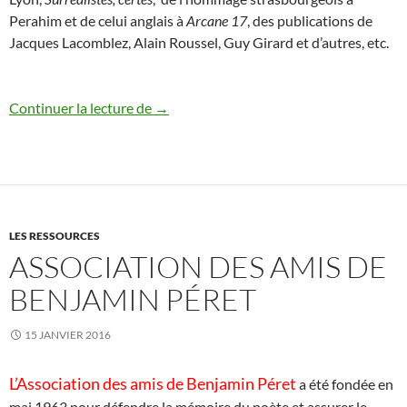
Perahim et de celui anglais à
Arcane 17
, des publications de
Jacques Lacomblez, Alain Roussel, Guy Girard et d’autres, etc.
Fin de l’hiver 2016
Continuer la lecture de
→
LES RESSOURCES
ASSOCIATION DES AMIS DE
BENJAMIN PÉRET
15 JANVIER 2016
L’Association des amis de Benjamin Péret
a été fondée en
mai 1963 pour défendre la mémoire du poète et assurer le