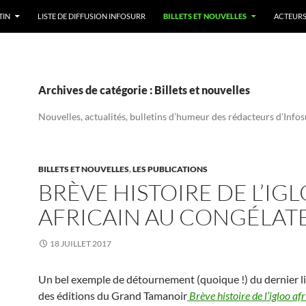
TIN
LISTE DE DIFFUSION INFOSURR
BILLETS ET NOUVELLES
ACTEURS
Archives de catégorie : Billets et nouvelles
Nouvelles, actualités, bulletins d’humeur des rédacteurs d’Infos
BILLETS ET NOUVELLES
,
LES PUBLICATIONS
BRÈVE HISTOIRE DE L’IG
AFRICAIN AU CONGÉLAT
18 JUILLET 2017
Un bel exemple de détournement (quoique !) du dernier li
des éditions du Grand Tamanoir
Brève histoire de l’igloo af