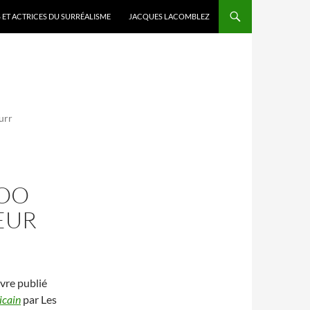
 ET ACTRICES DU SURRÉALISME
JACQUES LACOMBLEZ
urr
LOO
EUR
vre publié
ricain
par Les