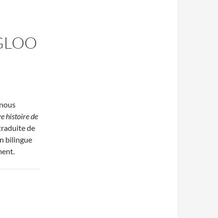
IGLOO
 nous
e histoire de
traduite de
n bilingue
ment.