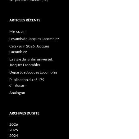
ARTICLES RÉCENTS
Merci, ami
Les amis de Jacques Lacomblez
Ce 27 juin 2026, Jacques
Lacomblez
La vigie du jardin universel,
Jacques Lacomblez
Départ de Jacques Lacomblez
Publication du n° 179
d’Infosurr
Analogon
ARCHIVES DU SITE
2026
2025
2024