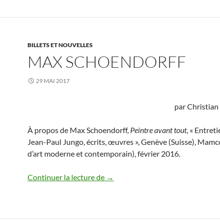
BILLETS ET NOUVELLES
MAX SCHOENDORFF
29 MAI 2017
par Christian
À propos de Max Schoendorff,
Peintre avant tout
, « Entret
Jean-Paul Jungo, écrits, œuvres », Genève (Suisse), Mam
d’art moderne et contemporain), février 2016.
Max Schoendorff
Continuer la lecture de
→