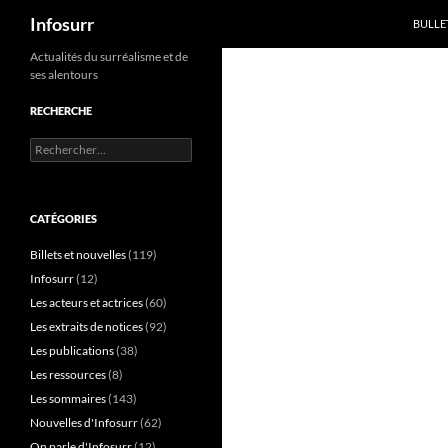
Recherche
Infosurr
BULLE
Aller
Actualités du surréalisme et de
ses alentours
au
contenu
RECHERCHE
Rechercher :
CATÉGORIES
Billets et nouvelles
(119)
Infosurr
(12)
Les acteurs et actrices
(60)
Les extraits de notices
(92)
Les publications
(38)
Les ressources
(8)
Les sommaires
(143)
Nouvelles d'Infosurr
(62)
On parle d'Infosurr
(12)