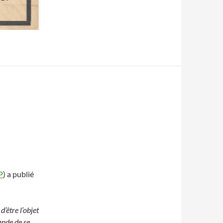
P
) a publié
’être l’objet
ande de se