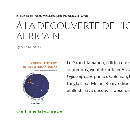
BILLETS ET NOUVELLES
,
LES PUBLICATIONS
À LA DÉCOUVERTE DE L’
AFRICAIN
23 MAI 2017
Le Grand Tamanoir, édition que
soutenons, vient de publier
Brèv
l’igloo africain
par Les Coleman, 
l’anglais par Michel Remy, éditio
et illustrée : à découvrir absolu
À la découverte de l’igloo africain
Continuer la lecture de
→