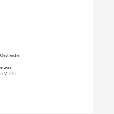
 Oestreicher
ien avec
co (Musée