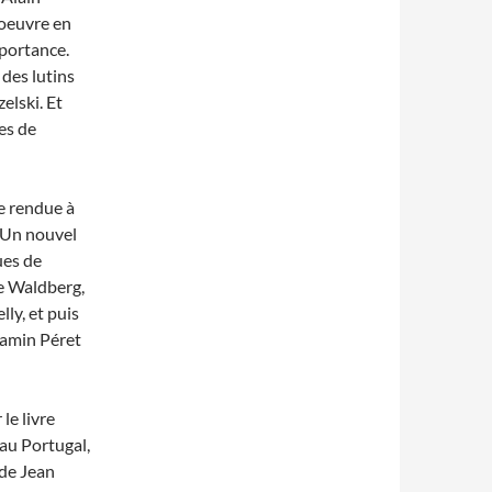
l’oeuvre en
mportance.
 des lutins
elski. Et
es de
e rendue à
. Un nouvel
ues de
le Waldberg,
lly, et puis
jamin Péret
le livre
 au Portugal,
 de Jean