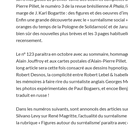
Pierre Pillet, le numéro 3 de la revue brésilienne
A Phala
, 
marge de J. Karl Bogartte : des figures et des oeuvres d’i
Enfin une grande découverte avec le « surréalisme social »
oranges du temps de la Pologne de Solidarność et de Jaruz
bien sûr des nouvelles plus brèves et les 3 pages habituell
recensement.
Le n° 123 paraitra en octobre avec au sommaire, hommag
Alain Jouffroy et aux cartes postales d’Alain-Pierre Pillet
long article sera cette fois consacré aux dessins hypnotiq
Robert Desnos, la complicité entre Robert Lebel & Isabel
les mémoires à faire rire du surréaliste anglais Georges Me
les photos expérimentales de Paul Bogaers, et encoe Ben
traduit en russe !
Dans les numéros suivants, sont annoncés des articles sur 
Silvano Levy sur René Magritte, l’actualité du surréalisme
la rubrique « Figures autour du surréalisme’ paraitra avec