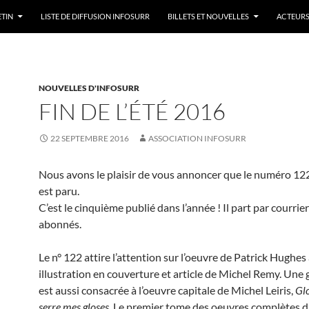
ETIN
LISTE DE DIFFUSION INFOSURR
BILLETS ET NOUVELLES
ACTEURS
NOUVELLES D'INFOSURR
FIN DE L’ÉTÉ 2016
22 SEPTEMBRE 2016
ASSOCIATION INFOSURR
Nous avons le plaisir de vous annoncer que le numéro 122
est paru.
C’est le cinquième publié dans l’année ! Il part par courrie
abonnés.
Le n° 122 attire l’attention sur l’oeuvre de Patrick Hughes
illustration en couverture et article de Michel Remy. Une
est aussi consacrée à l’oeuvre capitale de Michel Leiris,
Glo
serre mes gloses
. Le premier tome des oeuvres complètes d