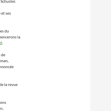
 Schuster.
 et ses
es du
mencerons la
t
).
 de
eman,
 annoncée
de la revue
vons
n,