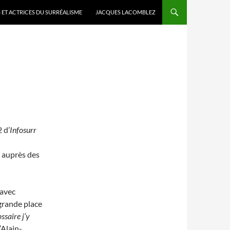
 ET ACTRICES DU SURRÉALISME
JACQUES LACOMBLEZ
 d’
Infosurr
r auprès des
 avec
 grande place
ssaire j’y
’Alain-