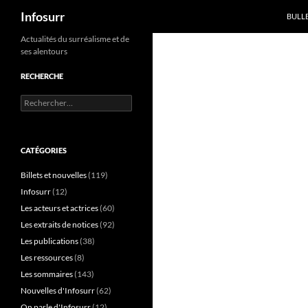
Recherche
Infosurr
BULL
Aller
Actualités du surréalisme et de
ses alentours
au
contenu
RECHERCHE
Rechercher :
CATÉGORIES
Billets et nouvelles
(119)
Infosurr
(12)
Les acteurs et actrices
(60)
Les extraits de notices
(92)
Les publications
(38)
Les ressources
(8)
Les sommaires
(143)
Nouvelles d'Infosurr
(62)
On parle d'Infosurr
(12)