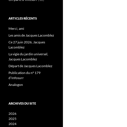
ARTICLES RÉCENTS
Merci, ami
Les amis de Jacques Lacomblez
Ce 27 juin 2026, Jacques
Lacomblez
La vigie du jardin universel,
Jacques Lacomblez
Départ de Jacques Lacomblez
Publication du n° 179
d’Infosurr
Analogon
ARCHIVES DU SITE
2026
2025
2024