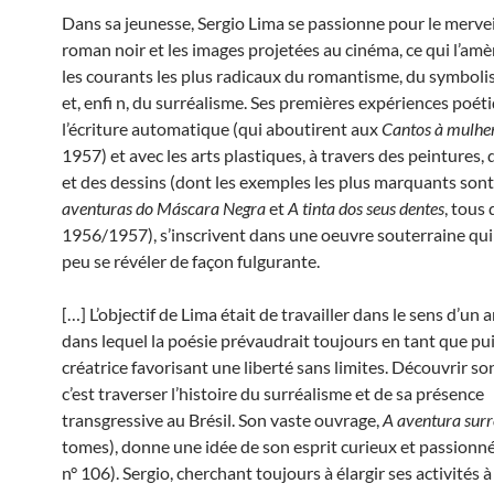
Dans sa jeunesse, Sergio Lima se passionne pour le merveil
roman noir et les images projetées au cinéma, ce qui l’amè
les courants les plus radicaux du romantisme, du symbol
et, enfi n, du surréalisme. Ses premières expériences poét
l’écriture automatique (qui aboutirent aux
Cantos à mulhe
1957) et avec les arts plastiques, à travers des peintures, 
et des dessins (dont les exemples les plus marquants son
aventuras do Máscara Negra
et
A tinta dos seus
dentes
, tous
1956/1957), s’inscrivent dans une oeuvre souterraine qui
peu se révéler de façon fulgurante.
[…] L’objectif de Lima était de travailler dans le sens d’un ar
dans lequel la poésie prévaudrait toujours en tant que pu
créatrice favorisant une liberté sans limites. Découvrir son
c’est traverser l’histoire du surréalisme et de sa présence
transgressive au Brésil. Son vaste ouvrage,
A aventura surr
tomes), donne une idée de son esprit curieux et passionné 
n° 106). Sergio, cherchant toujours à élargir ses activités à 