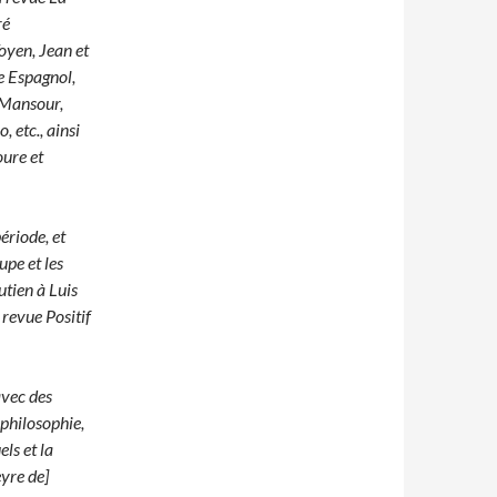
ré
oyen, Jean et
e Espagnol,
 Mansour,
 etc., ainsi
ure et
ériode, et
upe et les
utien à Luis
 revue Positif
avec des
 philosophie,
els et la
eyre de]