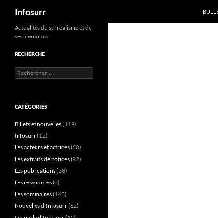
Recherche
Infosurr
BULL
Aller
Actualités du surréalisme et de
ses alentours
au
contenu
RECHERCHE
Rechercher :
CATÉGORIES
Billets et nouvelles
(119)
Infosurr
(12)
Les acteurs et actrices
(60)
Les extraits de notices
(92)
Les publications
(38)
Les ressources
(8)
Les sommaires
(143)
Nouvelles d'Infosurr
(62)
On parle d'Infosurr
(12)