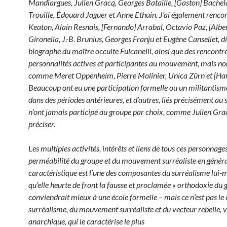
Mandiargues, Julien Gracq, Georges Bataille, [Gaston] Bachel
Trouille, Édouard Jaguer et Anne Ethuin. J’ai également renco
Keaton, Alain Resnais, [Fernando] Arrabal, Octavio Paz, [Albe
Gironella, J.-B. Brunius, Georges Franju et Eugène Canseliet, di
biographe du maître occulte Fulcanelli, ainsi que des rencontr
personnalités actives et participantes au mouvement, mais non
comme Meret Oppenheim, Pierre Molinier, Unica Zürn et [Han
Beaucoup ont eu une participation formelle ou un militantism
dans des périodes antérieures, et d’autres, liés précisément au 
n’ont jamais participé au groupe par choix, comme Julien Grac
préciser.
Les multiples activités, intérêts et liens de tous ces personnag
perméabilité du groupe et du mouvement surréaliste en généra
caractéristique est l’une des composantes du surréalisme lui-
qu’elle heurte de front la fausse et proclamée « orthodoxie du 
conviendrait mieux à une école formelle – mais ce n’est pas le 
surréalisme, du mouvement surréaliste et du vecteur rebelle, v
anarchique, qui le caractérise le plus