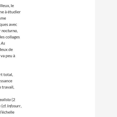
leux, le
ne à étudier
isme
iques avec
r nocturna
,
des collages
t
As
 deux de
 va peu à
t total,
issance
 travail,
ealista
(2
(cf.
Infosurr
,
l’échelle