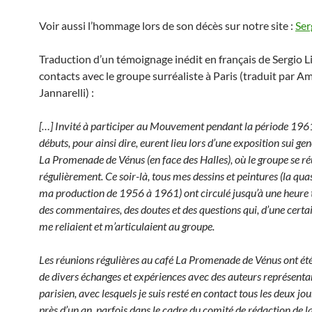
Voir aussi l’hommage lors de son décès sur notre site :
Ser
Traduction d’un témoignage inédit en français de Sergio L
contacts avec le groupe surréaliste à Paris (traduit par Am
Jannarelli) :
[…] Invité à participer au Mouvement pendant la période 19
débuts, pour ainsi dire, eurent lieu lors d’une exposition sui gen
La Promenade de Vénus (en face des Halles), où le groupe se ré
régulièrement. Ce soir-là, tous mes dessins et peintures (la quas
ma production de 1956 à 1961) ont circulé jusqu’à une heure 
des commentaires, des doutes et des questions qui, d’une certa
me reliaient et m’articulaient au groupe.
Les réunions régulières au café La Promenade de Vénus ont été
de divers échanges et expériences avec des auteurs représenta
parisien, avec lesquels je suis resté en contact tous les deux jo
près d’un an, parfois dans le cadre du comité de rédaction de l