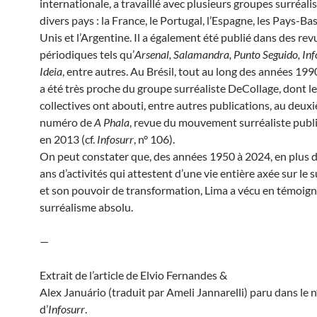
internationale, a travaillé avec plusieurs groupes surréali
divers pays : la France, le Portugal, l’Espagne, les Pays-Bas
Unis et l’Argentine. Il a également été publié dans des rev
périodiques tels qu’
Arsenal, Salamandra, Punto Seguido, Inf
Ideia
, entre autres. Au Brésil, tout au long des années 1990
a été très proche du groupe surréaliste DeCollage, dont le
collectives ont abouti, entre autres publications, au deux
numéro de
A Phala
, revue du mouvement surréaliste publi
en 2013 (cf.
Infosurr
, n° 106).
On peut constater que, des années 1950 à 2024, en plus 
ans d’activités qui attestent d’une vie entière axée sur le 
et son pouvoir de transformation, Lima a vécu en témoign
surréalisme absolu.
—
Extrait de l’article de Elvio Fernandes &
Alex Januário (traduit par Ameli Jannarelli) paru dans le 
d’
Infosurr
.