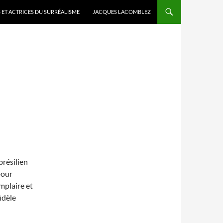
 ET ACTRICES DU SURRÉALISME
JACQUES LACOMBLEZ
brésilien
pour
emplaire et
idèle