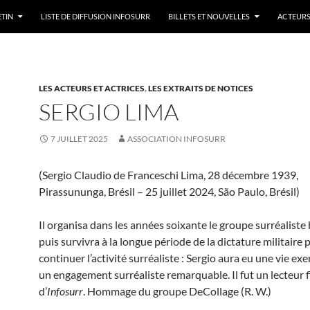
ETIN
LISTE DE DIFFUSION INFOSURR
BILLETS ET NOUVELLES
ACTEURS
LES ACTEURS ET ACTRICES
,
LES EXTRAITS DE NOTICES
SERGIO LIMA
7 JUILLET 2025
ASSOCIATION INFOSURR
(Sergio Claudio de Franceschi Lima, 28 décembre 1939,
Pirassununga, Brésil – 25 juillet 2024, São Paulo, Brésil)
Il organisa dans les années soixante le groupe surréaliste 
puis survivra à la longue période de la dictature militaire 
continuer l’activité surréaliste : Sergio aura eu une vie ex
un engagement surréaliste remarquable. Il fut un lecteur f
d’
Infosurr
. Hommage du groupe DeCollage (R. W.)