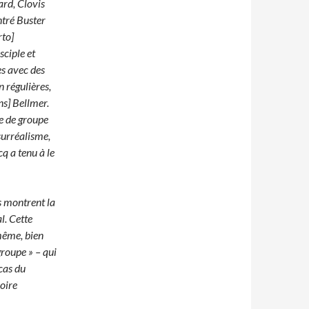
ard, Clovis
ntré Buster
rto]
sciple et
es avec des
 régulières,
s] Bellmer.
e de groupe
surréalisme,
q a tenu à le
es montrent la
l. Cette
même, bien
groupe » – qui
cas du
oire