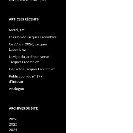
ARTICLES RÉCENTS
Merci, ami
Les amis de Jacques Lacomblez
Ce 27 juin 2026, Jacques
Lacomblez
La vigie du jardin universel,
Jacques Lacomblez
Départ de Jacques Lacomblez
Publication du n° 179
d’Infosurr
Analogon
ARCHIVES DU SITE
2026
2025
2024