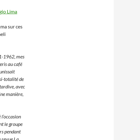
gio Lima
ima sur ces
eli
61-1962, mes
eris au café
unissait
i-totalité de
tardive, avec
ine manière,
 l’occasion
nt le groupe
urs pendant
a revue La