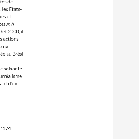
stes de
, les États-
ues et
ossur, A
 et 2000, il
s actions
ième
ée au Brésil
de soixante
surréalisme
ant d’un
n° 174