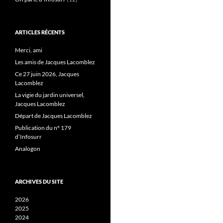
ARTICLES RÉCENTS
Merci, ami
Les amis de Jacques Lacomblez
Ce 27 juin 2026, Jacques
Lacomblez
La vigie du jardin universel,
Jacques Lacomblez
Départ de Jacques Lacomblez
Publication du n° 179
d’Infosurr
Analogon
ARCHIVES DU SITE
2026
2025
2024