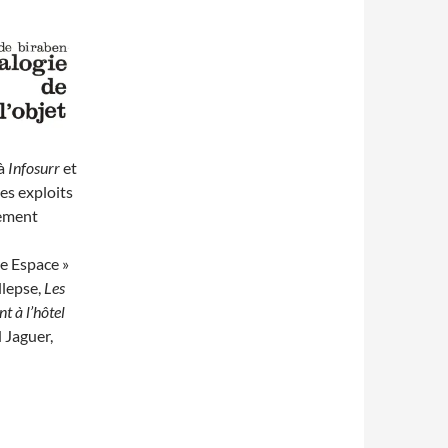
 à
Infosurr
et
es exploits
sement
re Espace »
llepse,
Les
t à l’hôtel
d Jaguer,