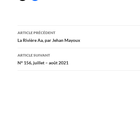
Navigation
ARTICLE PRÉCÉDENT
des
La Rivière Aa, par Jehan Mayoux
articles
ARTICLE SUIVANT
N° 156, juillet – août 2021