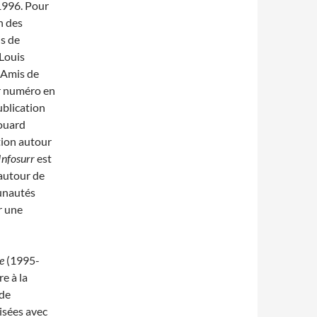
 1996. Pour
n des
is de
Louis
s Amis de
r numéro en
blication
douard
tion autour
Infosurr
est
 autour de
unautés
r une
e
(1995-
e à la
 de
isées avec