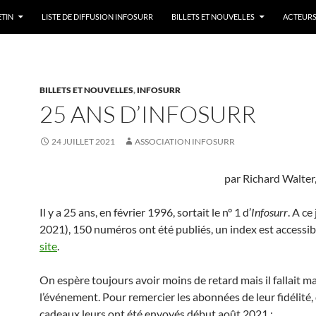
ETIN
LISTE DE DIFFUSION INFOSURR
BILLETS ET NOUVELLES
ACTEURS
BILLETS ET NOUVELLES
,
INFOSURR
25 ANS D’INFOSURR
24 JUILLET 2021
ASSOCIATION INFOSURR
par Richard Walter
Il y a 25 ans, en février 1996, sortait le n° 1 d’
Infosurr
. A ce
2021), 150 numéros ont été publiés, un index est accessib
site
.
On espère toujours avoir moins de retard mais il fallait m
l’événement. Pour remercier les abonnées de leur fidélité,
cadeaux leurs ont été envoyés début août 2021 :