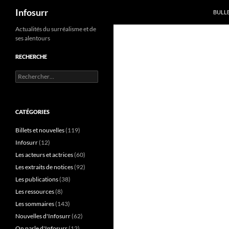
Recherche
Infosurr
BULL
Aller
Actualités du surréalisme et de
ses alentours
au
contenu
RECHERCHE
Rechercher :
CATÉGORIES
Billets et nouvelles
(119)
Infosurr
(12)
Les acteurs et actrices
(60)
Les extraits de notices
(92)
Les publications
(38)
Les ressources
(8)
Les sommaires
(143)
Nouvelles d'Infosurr
(62)
On parle d'Infosurr
(12)