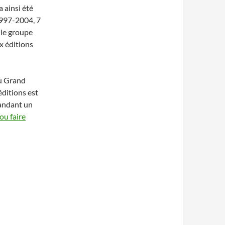
a ainsi été
997-2004, 7
 le groupe
x éditions
du Grand
éditions est
mandant un
ou faire