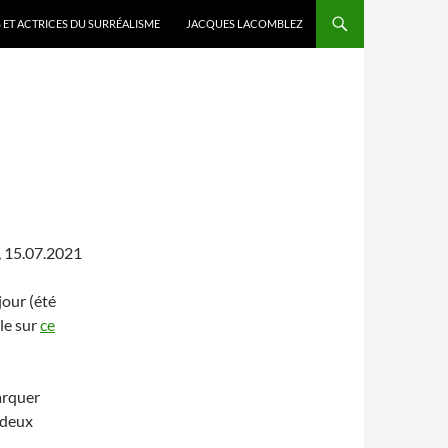
 ET ACTRICES DU SURRÉALISME
JACQUES LACOMBLEZ
, 15.07.2021
 jour (été
le sur
ce
arquer
 deux