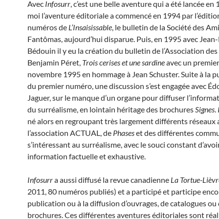
Avec
Infosurr
, c’est une belle aventure qui a été lancée en
moi l’aventure éditoriale a commencé en 1994 par l’éditio
numéros de
L’Insaisissable
, le bulletin de la Société des Am
Fantômas, aujourd’hui disparue. Puis, en 1995 avec Jean-
Bédouin il y eu la création du bulletin de l’Association de
Benjamin Péret,
Trois cerises et une sardine
avec un premie
novembre 1995 en hommage à Jean Schuster. Suite à la pu
du premier numéro, une discussion s’est engagée avec É
Jaguer, sur le manque d’un organe pour diffuser l’informa
du surréalisme, en lointain héritage des brochures
Signes
.
né alors en regroupant très largement différents réseaux
l’association ACTUAL, de
Phases
et des différentes comm
s’intéressant au surréalisme, avec le souci constant d’avoi
information factuelle et exhaustive.
Infosurr
a aussi diffusé la revue canadienne
La Tortue-Lièvr
2011, 80 numéros publiés) et a participé et participe encor
publication ou à la diffusion d’ouvrages, de catalogues ou
brochures. Ces différentes aventures éditoriales sont réal