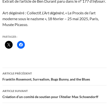
Extrait de l’article de Ben Durant paru dans le n° 177 d’
Infosurr
.
Art dégénéré : Collectif,
L’Art dégénéré
, « Le Procès de l’art
moderne sous le nazisme », 18 février – 25 mai 2025, Paris,
Musée Picasso.
PARTAGER :
Navigation
ARTICLE PRÉCÉDENT
des
Franklin Rosemont, Surrealism, Bugs Bunny, and the Blues
articles
ARTICLE SUIVANT
Création d’un comité de soutien pour l’Atelier Max Schoendorff