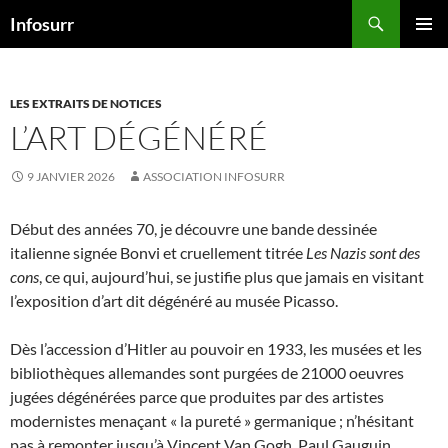
Aller
Recherche
Infosurr
au
MENU
contenu
PRINCI
LES EXTRAITS DE NOTICES
L’ART DÉGÉNÉRÉ
9 JANVIER 2026
ASSOCIATION INFOSURR
Début des années 70, je découvre une bande dessinée
italienne signée Bonvi et cruellement titrée
Les Nazis sont des
cons
, ce qui, aujourd’hui, se justifie plus que jamais en visitant
l’exposition d’art dit dégénéré au musée Picasso.
Dès l’accession d’Hitler au pouvoir en 1933, les musées et les
bibliothèques allemandes sont purgées de 21000 oeuvres
jugées dégénérées parce que produites par des artistes
modernistes menaçant « la pureté » germanique ; n’hésitant
pas à remonter jusqu’à Vincent Van Gogh, Paul Gauguin,