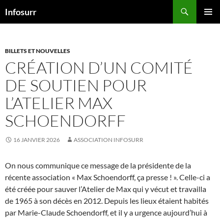
Aller
Recherche
Infosurr
au
MENU
contenu
PRINCI
BILLETS ET NOUVELLES
CRÉATION D’UN COMITÉ
DE SOUTIEN POUR
L’ATELIER MAX
SCHOENDORFF
16 JANVIER 2026
ASSOCIATION INFOSURR
On nous communique ce message de la présidente de la
récente association « Max Schoendorff, ça presse ! ». Celle-ci a
été créée pour sauver l’Atelier de Max qui y vécut et travailla
de 1965 à son décès en 2012. Depuis les lieux étaient habités
par Marie-Claude Schoendorff, et il y a urgence aujourd’hui à