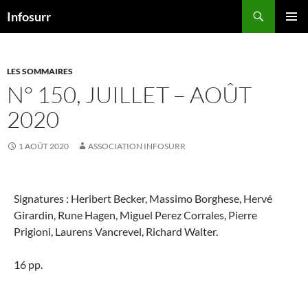
Aller
Recherche
Infosurr
au
MENU
contenu
PRINCI
LES SOMMAIRES
N° 150, JUILLET – AOÛT
2020
1 AOÛT 2020
ASSOCIATION INFOSURR
Signatures : Heribert Becker, Massimo Borghese, Hervé
Girardin, Rune Hagen, Miguel Perez Corrales, Pierre
Prigioni, Laurens Vancrevel, Richard Walter.
16 pp.