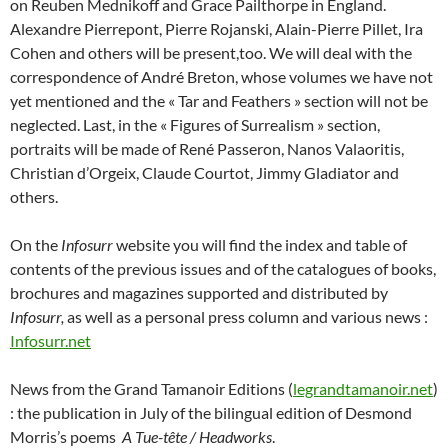
on Reuben Mednikoff and Grace Pailthorpe in England.
Alexandre Pierrepont, Pierre Rojanski, Alain-Pierre Pillet, Ira
Cohen and others will be present,too. We will deal with the
correspondence of André Breton, whose volumes we have not
yet mentioned and the « Tar and Feathers » section will not be
neglected. Last, in the « Figures of Surrealism » section,
portraits will be made of René Passeron, Nanos Valaoritis,
Christian d’Orgeix, Claude Courtot, Jimmy Gladiator and
others.
On the
Infosurr
website you will find the index and table of
contents of the previous issues and of the catalogues of books,
brochures and magazines supported and distributed by
Infosurr,
as well as a personal press column and various news :
Infosurr.net
News from the Grand Tamanoir Editions (
legrandtamanoir.net
)
: the publication in July of the bilingual edition of Desmond
Morris’s poems
A Tue-tête / Headworks
.