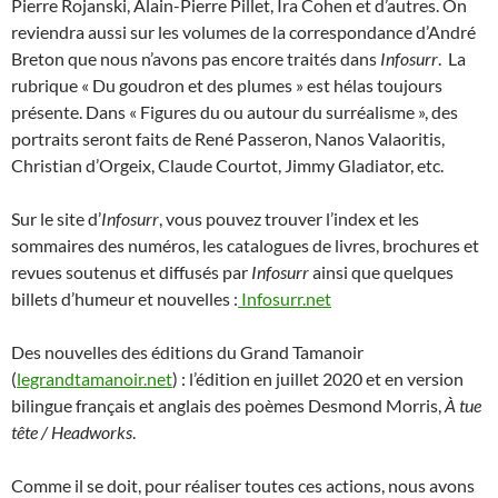
Pierre Rojanski, Alain-Pierre Pillet, Ira Cohen et d’autres. On
reviendra aussi sur les volumes de la correspondance d’André
Breton que nous n’avons pas encore traités dans
Infosurr
. La
rubrique « Du goudron et des plumes » est hélas toujours
présente. Dans « Figures du ou autour du surréalisme », des
portraits seront faits de René Passeron, Nanos Valaoritis,
Christian d’Orgeix, Claude Courtot, Jimmy Gladiator, etc.
Sur le site d’
Infosurr
, vous pouvez trouver l’index et les
sommaires des numéros, les catalogues de livres, brochures et
revues soutenus et diffusés par
Infosurr
ainsi que quelques
billets d’humeur et nouvelles :
Infosurr.net
Des nouvelles des éditions du Grand Tamanoir
(
legrandtamanoir.net
) : l’édition en juillet 2020 et en version
bilingue français et anglais des poèmes Desmond Morris,
À tue
tête / Headworks
.
Comme il se doit, pour réaliser toutes ces actions, nous avons