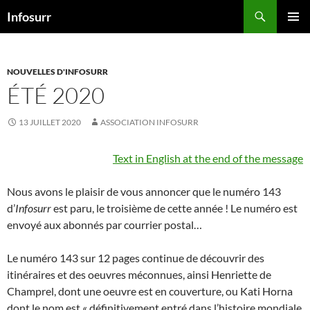
Aller
Recherche
Infosurr
au
MENU
contenu
PRINCI
NOUVELLES D'INFOSURR
ÉTÉ 2020
13 JUILLET 2020
ASSOCIATION INFOSURR
Text in English at the end of the message
Nous avons le plaisir de vous annoncer que le numéro 143
d’
Infosurr
est paru, le troisième de cette année ! Le numéro est
envoyé aux abonnés par courrier postal…
Le numéro 143 sur 12 pages continue de découvrir des
itinéraires et des oeuvres méconnues, ainsi Henriette de
Champrel, dont une oeuvre est en couverture, ou Kati Horna
dont le nom est « définitivement entré dans l’histoire mondiale