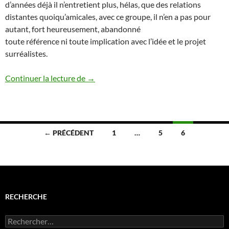
d’années déjà il n’entretient plus, hélas, que des relations
distantes quoiqu’amicales, avec ce groupe, il n’en a pas pour
autant, fort heureusement, abandonné
toute référence ni toute implication avec l’idée et le projet
surréalistes.
Frontières du monde habité d’Alexandre
Continuer la lecture de
→
Navigation
← PRÉCÉDENT
1
…
5
6
des
articles
RECHERCHE
Rechercher :