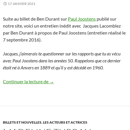
17 JANVIER 2021
Suite au billet de Ben Durant sur
Paul Joostens
publié sur
notre site, voici un entretien inédit avec Jacques Lacomblez
par Ben Durant à propos de Paul Joostens (entretien réalisé le
7 septembre 2016).
Jacques, j’aimerais te questionner sur les rapports que tu as vécu
avec Paul Joostens dans les années 50. Rappelons que ce dernier
était né à Anvers en 1889 et qu’il y est décédé en 1960.
Jacques Lacomblez sur Paul Joostens
Continuer la lecture de
→
BILLETS ET NOUVELLES
,
LES ACTEURS ET ACTRICES