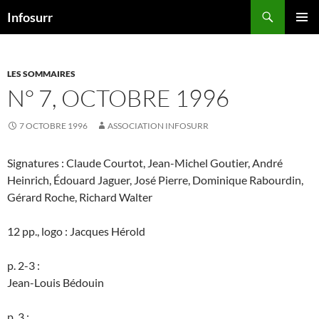
Aller
Recherche
Infosurr
au
MENU
contenu
PRINCI
LES SOMMAIRES
N° 7, OCTOBRE 1996
7 OCTOBRE 1996
ASSOCIATION INFOSURR
Signatures : Claude Courtot, Jean-Michel Goutier, André
Heinrich, Édouard Jaguer, José Pierre, Dominique Rabourdin,
Gérard Roche, Richard Walter
12 pp., logo : Jacques Hérold
p. 2-3 :
Jean-Louis Bédouin
p. 3 :